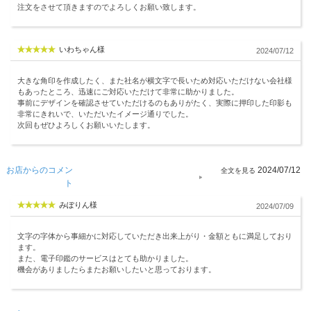
注文をさせて頂きますのでよろしくお願い致します。
いわちゃん様
2024/07/12
大きな角印を作成したく、また社名が横文字で長いため対応いただけない会社様
もあったところ、迅速にご対応いただけて非常に助かりました。
事前にデザインを確認させていただけるのもありがたく、実際に押印した印影も
非常にきれいで、いただいたイメージ通りでした。
次回もぜひよろしくお願いいたします。
お店からのコメン
2024/07/12
ト
みぽりん様
2024/07/09
文字の字体から事細かに対応していただき出来上がり・金額ともに満足しており
ます。
また、電子印鑑のサービスはとても助かりました。
機会がありましたらまたお願いしたいと思っております。