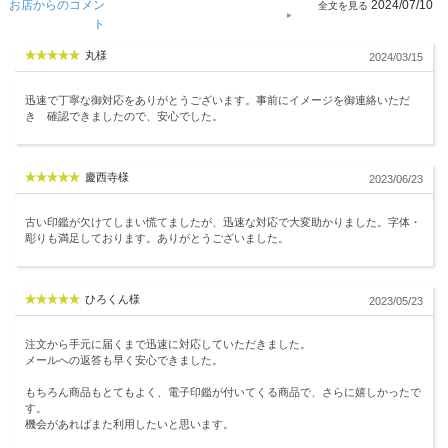
お店からのコメン
2024/07/10
ト
丸様
2024/03/15
迅速で丁寧な御対応をありがとうございます。事前にイメージを御連絡いただ
き 確認できましたので、安心でした。
慶西寺様
2023/06/23
古い印鑑が欠けてしまい慌てましたが、迅速な対応で大変助かりました。字体・
彫りも満足しております。ありがとうございました。
ひろくん様
2023/05/23
注文から手元に届くまで迅速に対応していただきました。
メールへの返答も早く安心できました。
もちろん商品もとてもよく、電子印鑑が付いてくる商品で、さらに嬉しかったで
す。
機会があればまた利用したいと思います。