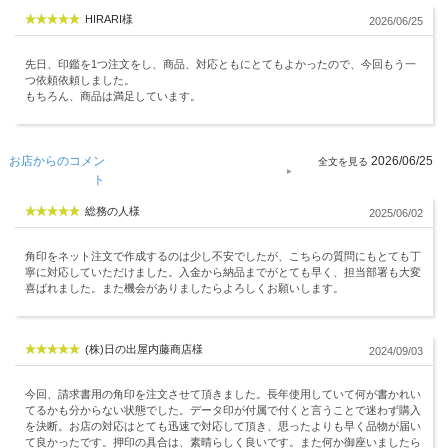
HIRARI様
2026/06/25
先日、印鑑を1つ注文をし、商品、対応ともにとてもよかったので、今回もう一
つ依頼依頼しました。
もちろん、商品は満足しています。
お店からのコメン
2026/06/25
ト
総務の人様
2025/06/02
角印をネット注文で作成するのは少し不安でしたが、こちらの質問にもとても丁
寧に対応していただけました。入金から納品までがとても早く、担当部署も大変
喜ばれました。また機会がありましたらよろしくお願いします。
(株)日の出屋内藤商店様
2024/09/03
今回、請求書用の角印を注文させて頂きました。長年使用していて何が書かれい
てるかも分からない状態でした。データ印が付属で付くと言うことで迷わず購入
を決断。お店の対応はとても迅速で対応して頂き、思ったよりも早く品物が届い
て良かったです。押印の具合は、素晴らしく良いです。また何か御座いましたら