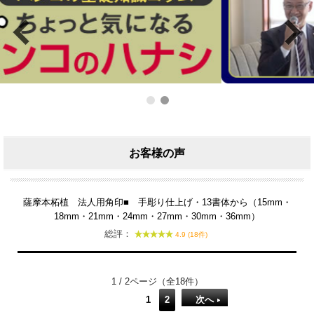
お客様の声
薩摩本柘植 法人用角印■ 手彫り仕上げ・13書体から（15mm・
18mm・21mm・24mm・27mm・30mm・36mm）
総評：
4.9 (18件)
1 / 2ページ（全18件）
1
2
次へ