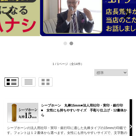
1 / 1ページ
（全14件）
シープホーン 丸棒15mm■法人用社印・実印・銀行印
■ 女性にも持ちやすいサイズ 手彫り仕上げ・12書体か
ら
シープホーンの法人用社印・実印・銀行印に適した丸棒タイプの15mmの印鑑で
す。フォントは１２書体から選べます。女性にも持ちやすいサイズで、文字数の