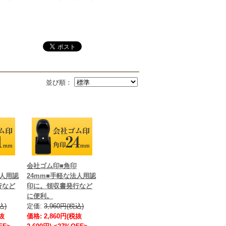
並び順：
会社ゴム印■角印
法人用認
24mm■手軽な法人用認
行など
印に。領収書発行など
に便利。
込)
定価:
3,960円(税込)
税抜
価格: 2,860円(税抜