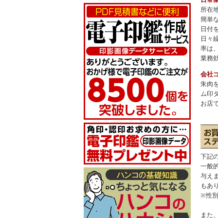
所在
簡単
日付
日々
率は
業務
会社
朱肉
ム印
お店
下記
一般
与え
もあ
※性
また