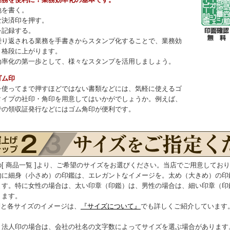
地を書く。
な決済印を押す。
を記録する。
繰り返される業務を手書きからスタンプ化することで、業務効
、格段に上がります。
効率化の第一歩として、様々なスタンプを活用しましょう。
ゴム印
を使ってまで押すほどではない書類などには、気軽に使えるゴ
タイプの社印・角印を用意してはいかがでしょうか。例えば、
での領収証発行などにはゴム角印が便利です。
の[ 商品一覧 ]より、ご希望のサイズをお選びください。当店でご用意してお
的に細身（小さめ）の印鑑は、エレガントなイメージを。太め（大きめ）の印
ます。特に女性の場合は、太い印章（印鑑）は、男性の場合は、細い印章（印
ります。
別と各サイズのイメージは、
『サイズについて』
でも詳しくご紹介しています
、法人印の場合は、会社の社名の文字数によってサイズを選ぶ場合があります