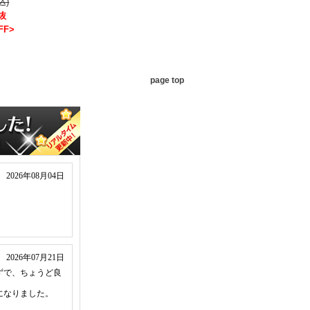
込)
税抜
FF>
page top