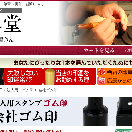
鑑・印章（実印・認印）を。
E
>
法人用 ゴム印
> 会社ゴム印
業務を便利に！業務効率化の基本です。