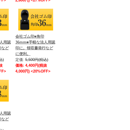
FF>
2,600円) <27%OFF>
会社ゴム印■角印
法人用認
36mm■手軽な法人用認
行など
印に。領収書発行など
に便利。
込)
定価:
5,500円(税込)
税抜
価格: 4,400円(税抜
FF>
4,000円) <20%OFF>
法人用認
行など