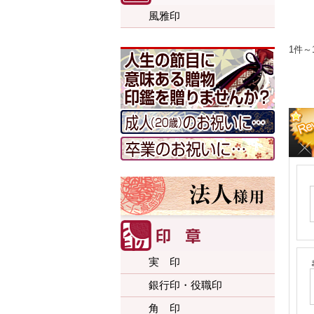
風雅印
1件～
実 印
銀行印・役職印
角 印