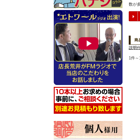
数が
商
説明
1件～