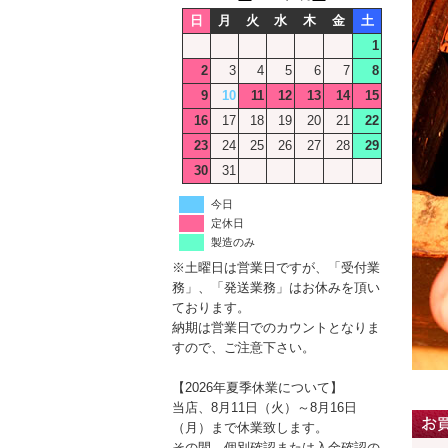
日
月
火
水
木
金
土
1
2
3
4
5
6
7
8
9
10
11
12
13
14
15
16
17
18
19
20
21
22
23
24
25
26
27
28
29
30
31
今日
定休日
製造のみ
※土曜日は営業日ですが、「受付業
務」、「発送業務」はお休みを頂い
ております。
納期は営業日でのカウントとなりま
すので、ご注意下さい。
【2026年夏季休業について】
当店、8月11日（火）～8月16日
（月）まで休業致します。
その間、個別確認または入金確認の