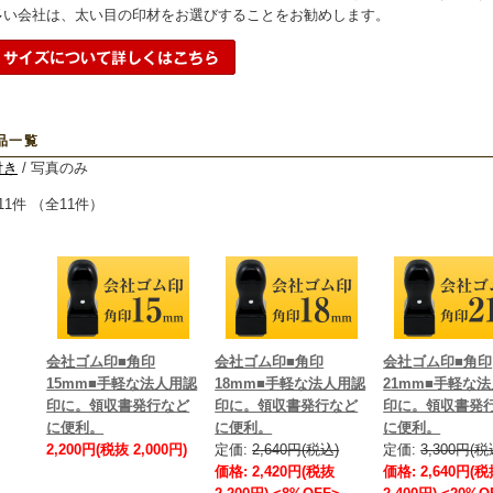
多い会社は、太い目の印材をお選びすることをお勧めします。
品一覧
付き
/ 写真のみ
11件 （全11件）
会社ゴム印■角印
会社ゴム印■角印
会社ゴム印■角印
15mm■手軽な法人用認
18mm■手軽な法人用認
21mm■手軽な
印に。領収書発行など
印に。領収書発行など
印に。領収書発
に便利。
に便利。
に便利。
2,200円(税抜 2,000円)
定価:
2,640円(税込)
定価:
3,300円(税
価格: 2,420円(税抜
価格: 2,640円(