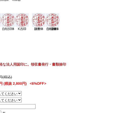
手軽な法人用認印に。領収書発行・書類捺印
0円(税込)
0円 (税抜 2,800円) <6%OFF>