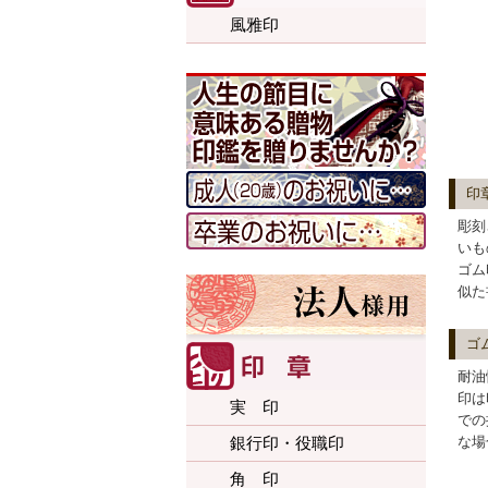
風雅印
印
彫刻
いも
ゴム
似た
ゴ
耐油
印は
実 印
での
な場
銀行印・役職印
角 印