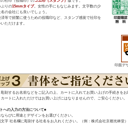
様の社印（役職印）の
ゴム印（スタンプ）
版です。
小ぶりの
15mmタイプ
。女性の手にもなじみます。文字数の少
社名の会社にも良いでしょう。
決済等で頻繁に使うための役職印など、スタンプ感覚で社印を
いいただけます。
印面デ
・彫刻するお名前などをご記入の上、カートに入れてお買い上げの手続きをお
、カートに入れただけではお買い上げにはなりませんので、ご安心ください。
ートへの入力の方法について■
体ならびに用途とデザインをお選びください。
刻文字 社名欄に彫刻する社名をお入れください。（例：株式会社京都光林堂