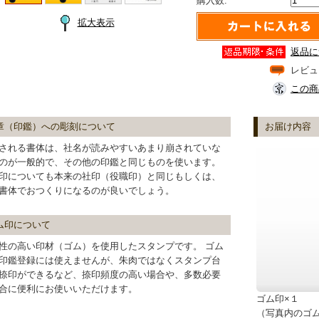
購入数:
拡大表示
返品に
レビュ
この商
章（印鑑）への彫刻について
お届け内容
される書体は、社名が読みやすいあまり崩されていな
のが一般的で、その他の印鑑と同じものを使います。
印についても本来の社印（役職印）と同じもしくは、
書体でおつくりになるのが良いでしょう。
ム印について
性の高い印材（ゴム）を使用したスタンプです。 ゴム
印鑑登録には使えませんが、朱肉ではなくスタンプ台
捺印ができるなど、捺印頻度の高い場合や、多数必要
合に便利にお使いいただけます。
ゴム印×１
（写真内のゴ