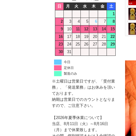
日
月
火
水
木
金
土
1
2
3
4
5
6
7
8
9
10
11
12
13
14
15
16
17
18
19
20
21
22
23
24
25
26
27
28
29
30
31
今日
定休日
製造のみ
※土曜日は営業日ですが、「受付業
務」、「発送業務」はお休みを頂い
ております。
納期は営業日でのカウントとなりま
すので、ご注意下さい。
【2026年夏季休業について】
当店、8月11日（火）～8月16日
（月）まで休業致します。
その間、個別確認または入金確認の