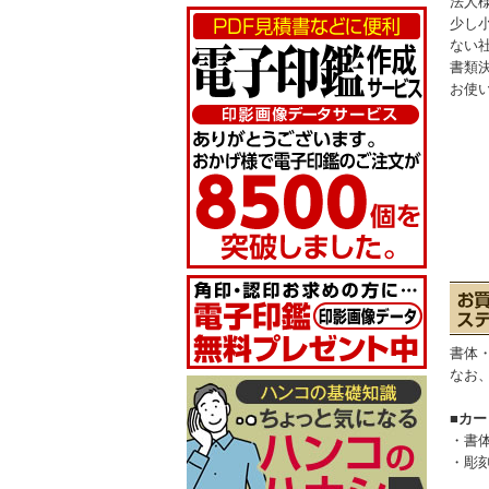
法人
少し
ない
書類
お使
書体
なお
■カ
・書
・彫