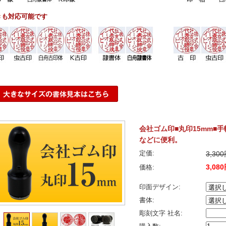
きも対応可能です
会社ゴム印■丸印15mm■
などに便利。
定価:
3,30
3,08
価格:
印面デザイン:
書体:
彫刻文字 社名: