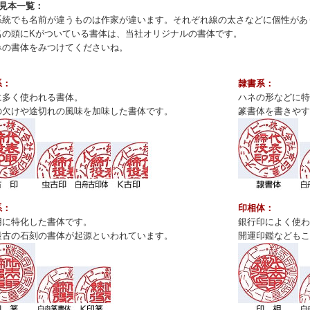
体見本一覧：
系統でも名前が違うものは作家が違います。それぞれ線の太さなどに個性があ
名の頭にKがついている書体は、当社オリジナルの書体です。
みの書体をみつけてくださいね。
系：
隷書系：
に多く使われる書体。
ハネの形などに特
の欠けや途切れの風味を加味した書体です。
篆書体を書きやす
系：
印相体：
用に特化した書体です。
銀行印によく使わ
最古の石刻の書体が起源といわれています。
開運印鑑などもこ