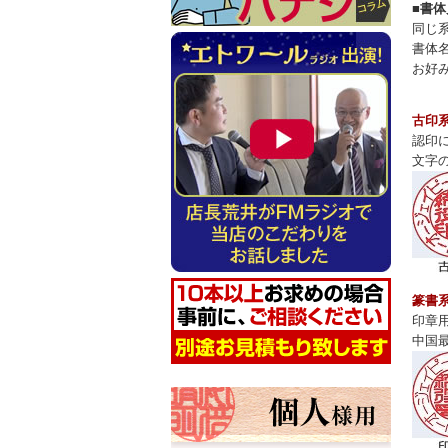
■書
同じ
書体
お好
古印
認印
文字
篆書
印章
中国