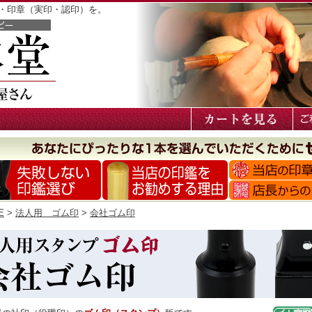
鑑・印章（実印・認印）を。
E
>
法人用 ゴム印
>
会社ゴム印