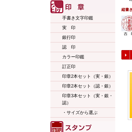
縦書
手書き文字印鑑
実 印
銀行印
認 印
カラー印鑑
訂正印
印章2本セット（実・銀）
印章2本セット（認・銀）
印章3本セット（実・銀・
認）
・サイズから選ぶ