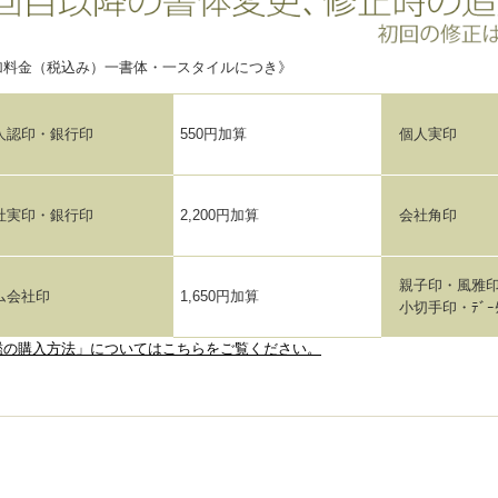
加料金（税込み）一書体・一スタイルにつき》
人認印・銀行印
550円加算
個人実印
社実印・銀行印
2,200円加算
会社角印
親子印・風雅
ム会社印
1,650円加算
小切手印・ﾃﾞｰ
鑑の購入方法」についてはこちらをご覧ください。