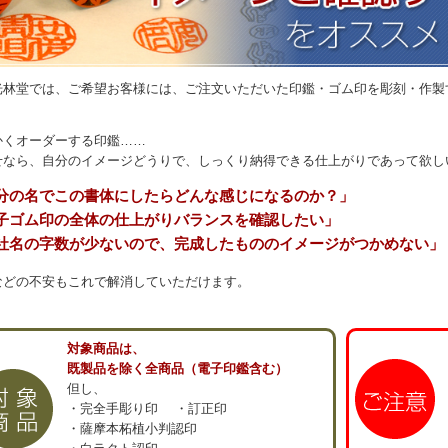
光林堂では、ご希望お客様には、ご注文いただいた印鑑・ゴム印を彫刻・作製
かくオーダーする印鑑……
せなら、自分のイメージどうりで、しっくり納得できる仕上がりであって欲し
分の名でこの書体にしたらどんな感じになるのか？」
子ゴム印の全体の仕上がりバランスを確認したい」
社名の字数が少ないので、完成したもののイメージがつかめない」
などの不安もこれで解消していただけます。
対象商品は、
既製品を除く全商品（電子印鑑含む）
但し、
・完全手彫り印 ・訂正印
・薩摩本柘植小判認印