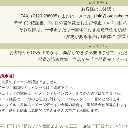
● STEP6 ●
お客様のご確認：
FAX（0120-296085）または、メール（
info@kyoinsho.co
デザイン確認後、1回目の書体変更および修正（＝２回目の
それ以降は、一修正または一書体に付き別途料金を頂戴
（変更がある場合は1書体に2営業
● STEP7 ●
お客様からOKが出てから、商品ができ次第発送させていただ
発送が済み次第、当店から「ご発送完了メー
注意事項】
ご注文前のイメージ確認はできません。
 イメージご確認後のキャンセルはご遠慮下さい。
 セキュリティの関係上、イメージデザインのメールでのご送付はできません。
 イメージ確認は、一つのご注文に対して、一つのスタイル・書体となります。
 複数スタイル・書体のイメージデザイン希望の場合は、追加料金が加算されます
 お急ぎ、納期お約束は原則的にできませんのでご了承願います。