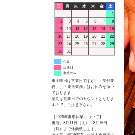
日
月
火
水
木
金
土
1
2
3
4
5
6
7
8
9
10
11
12
13
14
15
16
17
18
19
20
21
22
23
24
25
26
27
28
29
30
31
今日
定休日
製造のみ
※土曜日は営業日ですが、「受付業
務」、「発送業務」はお休みを頂い
ております。
納期は営業日でのカウントとなりま
すので、ご注意下さい。
【2026年夏季休業について】
当店、8月11日（火）～8月16日
（月）まで休業致します。
その間、個別確認または入金確認の