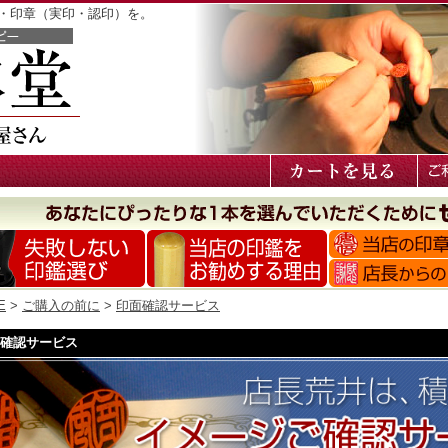
鑑・印章（実印・認印）を。
E
>
ご購入の前に
>
印面確認サービス
確認サービス