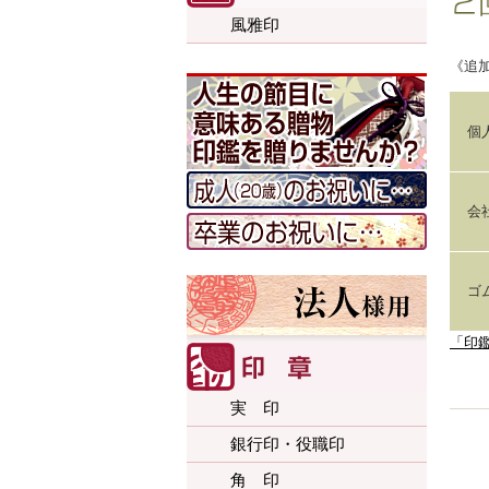
風雅印
《追
個
会
ゴ
「印
実 印
銀行印・役職印
角 印