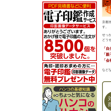
京都
す。
せっ
どう
「自
「親
「会
など