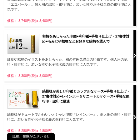
「エコパール」。個人用の認印・銀行印に。若い女性やお子様名義の銀行印に人
気です。
価格： 3,740円(税抜 3,400円)
和柄をあしらった印鑑■和印鑑■手彫り仕上げ・27書体対
応■もみじや桔梗などお好きな絵柄を選んで
紅葉や桔梗のイラストをあしらった、和の雰囲気満点の印鑑です。個人用の認
印・銀行印に。若い女性やお子様名義の銀行印に人気です。
価格： 3,300円(税抜 3,000円)
縞模様が美しい印鑑とカラフルなケース■手彫り仕上げ・
27書体対応■レインボー＆サニートカゲケース■手軽な銀
行印・認印に最適
縞模様がキュートでかわいいオシャレ印鑑『レインボー』。個人用の認印・銀行
印に。若い女性やお子様名義の銀行印に人気です。
価格： 5,280円(税抜 4,800円)
現在、在庫がございませ
ん。