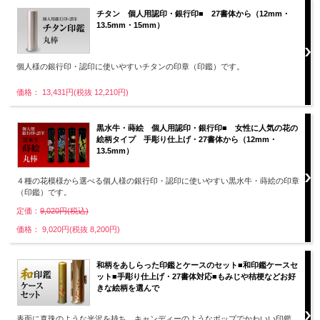
チタン 個人用認印・銀行印■ 27書体から（12mm・
13.5mm・15mm）
個人様の銀行印・認印に使いやすいチタンの印章（印鑑）です。
価格： 13,431円(税抜 12,210円)
黒水牛・蒔絵 個人用認印・銀行印■ 女性に人気の花の
絵柄タイプ 手彫り仕上げ・27書体から（12mm・
13.5mm）
４種の花模様から選べる個人様の銀行印・認印に使いやすい黒水牛・蒔絵の印章
（印鑑）です。
定価：
9,020円(税込)
価格： 9,020円(税抜 8,200円)
和柄をあしらった印鑑とケースのセット■和印鑑ケースセ
ット■手彫り仕上げ・27書体対応■もみじや桔梗などお好
きな絵柄を選んで
表面に真珠のような光沢を持ち、キャンディーのようなポップでかわいい印鑑