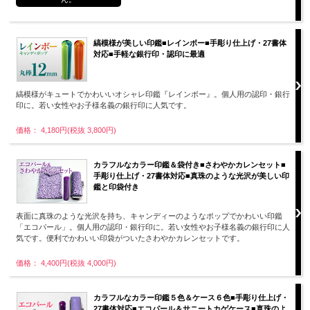
縞模様が美しい印鑑■レインボー■手彫り仕上げ・27書体
対応■手軽な銀行印・認印に最適
縞模様がキュートでかわいいオシャレ印鑑『レインボー』。個人用の認印・銀行
印に。若い女性やお子様名義の銀行印に人気です。
価格： 4,180円(税抜 3,800円)
カラフルなカラー印鑑＆袋付き■さわやかカレンセット■
手彫り仕上げ・27書体対応■真珠のような光沢が美しい印
鑑と印袋付き
表面に真珠のような光沢を持ち、キャンディーのようなポップでかわいい印鑑
「エコパール」。個人用の認印・銀行印に。若い女性やお子様名義の銀行印に人
気です。便利でかわいい印袋がついたさわやかカレンセットです。
価格： 4,400円(税抜 4,000円)
カラフルなカラー印鑑５色＆ケース６色■手彫り仕上げ・
27書体対応■エコパール＆サニートカゲケース■真珠のよ