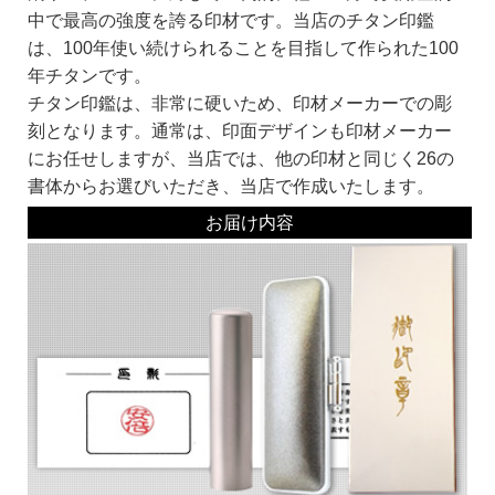
中で最高の強度を誇る印材です。当店のチタン印鑑
は、100年使い続けられることを目指して作られた100
■サイズ別価格表
年チタンです。
13,431円
12mm
チタン印鑑は、非常に硬いため、印材メーカーでの彫
15,138円
13.5mm
刻となります。通常は、印面デザインも印材メーカー
16,395円
15mm
にお任せしますが、当店では、他の印材と同じく26の
+1,467円
ジュエリーストーン
書体からお選びいただき、当店で作成いたします。
※セールなどで価格が変更する場合があります。
カートに設定された価格を優先とします。
お届け内容
ご希望のサイズを決めて、購入フォームの『サイズ選択』にてお選びください。
当店でご用意しておりますサイズは、下記の通りです。（用途により一部対応して
おりません。）
一般的に細身（小さめ）の印鑑は、エレガントなイメージを。太め（大きめ）の印
鑑は、貫禄や頼りがいのあるイメージを相手に与えます。
特に女性の場合は、太い印章（印鑑）は、男性の場合は、細い印章（印鑑）が手の
大きさの影響で少し持ちにくい場合もあります。
※性別と各サイズのイメージは、
『サイズについて』
でも詳しくご紹介していま
す。