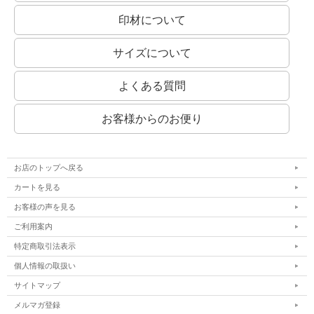
印材について
印相体：
サイズについて
実印によく使われる書体です。
開運印鑑などもこの系統の書体を使います。
よくある質問
お客様からのお便り
お店のトップへ戻る
認印にオススメ！
認印は、書類上で誰が捺印したか、第三者にわかることも大切です。
カートを見る
従って、読みやすい書体を選ぶとよいでしょう。
もちろん、銀行印におすすめの書体でおつくりすることも可能です！
お客様の声を見る
楷書系：
一画一画続けずに筆を離して書いた書体です。
ご利用案内
最も読みやすい書体です。
特定商取引法表示
個人情報の取扱い
サイトマップ
メルマガ登録