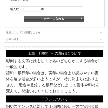
購入数：
本
返品についての詳細はこちら
お問い合わせ
印章（印鑑）への彫刻について
彫刻する文字は姓もしくは名のどちらかにする場合が
一般的です。
★注目★
認印・銀行印の場合は、実印の場合より読みやすい書
この認印（印鑑）は、
ビジネスに必須の
電子印鑑
プレゼント対象商品
です。
エクセルで作ったメールをPDFにしてメールで送付。なんて当たり前。そんな時に
体を選ぶ場合が多いようですが、特に決まりはありま
必須の印影画像をプレゼント。
せん。 用途や登録する銀行などによって書体や印材を
こんな特典は、当店だけ!!
どうせ買うなら、
今すぐ、京都光林堂で!!
変えて、間違いにくくしておきましょう。
※認印のみの提供となります。
チタンについて
銅やステンレスに対して圧倒的に軽い一方で実用金属