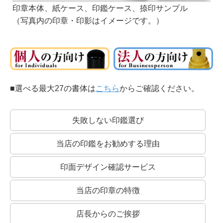
印章本体、紙ケース、印鑑ケース、捺印サンプル
書体・彫刻するお名前などをご記入の上、カートに入れてお買い上げの手続きをお
（写真内の印章・印影はイメージです。）
願いします。
なお、カートに入れただけではお買い上げにはなりませんので、ご安心ください。
■カートへの入力の方法について■
・書体をお選びください。
・彫刻の向き（縦書き・横書き）をお選びください。 ・彫刻文字 お名前をお入れ
ください。通常、姓か名のどちらかになります。（例：安部）
■選べる最大27の書体は
こちら
からご確認ください。
■書体見本一覧：
同じ系統でも名前が違うものは作家が違います。それぞれ線の太さなどに個性があ
ります。
書体名の頭にKがついている書体は、当社オリジナルの書体です。
失敗しない印鑑選び
お好みの書体をみつけてくださいね。
銀行印にオススメ！
当店の印鑑をお勧めする理由
印鑑の文字の読みやすさより、偽造のしにくさや、風格を重視して選ぶとよいでし
ょう。
もちろん、認印におすすめの書体でおつくりすることも可能です！
印面デザイン確認サービス
篆書系：
印章用に特化した書体です。
当店の印章の特徴
中国最古の石刻の書体が起源といわれています。
店長からのご挨拶