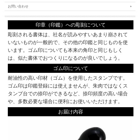
同じ系統でも名前が違うものは作家が違います。それぞれ線の太さなどに個性があ
お問い合わせ
ります。
書体名の頭にKがついている書体は、当社オリジナルの書体です。
お好みの書体をみつけてくださいね。
印章（印鑑）への彫刻について
角印にオススメ！
彫刻される書体は、社名が読みやすいあまり崩されて
印鑑の文字の読みやすさより、偽造のしにくさや、風格を重視して選ぶとよいでし
ょう。
いないものが一般的で、その他の印鑑と同じものを使
います。ゴム印についても本来の角印と同じもしく
古印系：
認印に多く使われる書体。
は、似た書体でおつくりになるのが良いでしょう。
文字の欠けや途切れの風味を加味した書体です。
ゴム印について
耐油性の高い印材（ゴム）を使用したスタンプです。
ゴム印は印鑑登録には使えませんが、朱肉ではなくス
タンプ台での捺印ができるなど、捺印頻度の高い場合
隷書系：
や、多数必要な場合に便利にお使いいただけます。
ハネの形などに特徴がある書体です。
篆書体を書きやすくしたものとも言われます。
お届け内容