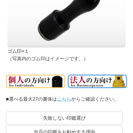
篆書系：
印章用に特化した書体です。
中国最古の石刻の書体が起源といわれています。
ゴム印×１
（写真内のゴム印はイメージです。）
印相体：
銀行印によく使われる書体です。
開運印鑑などもこの系統の書体を使います。
■選べる最大27の書体は
こちら
からご確認ください。
失敗しない印鑑選び
当店の印鑑をお勧めする理由