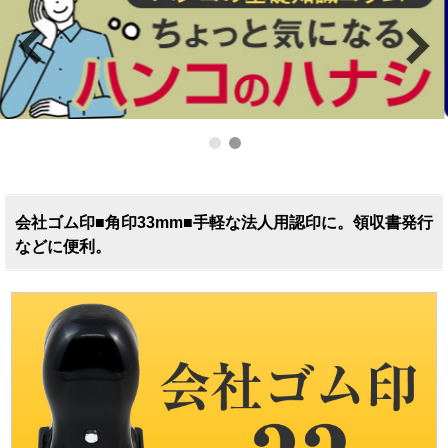
会社ゴム印■角印33mm■手軽な法人用認印に。領収書発行
などに便利。