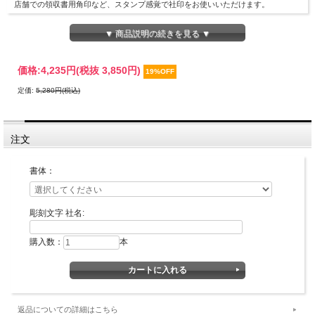
店舗での領収書用角印など、スタンプ感覚で社印をお使いいただけます。
▼ 商品説明の続きを見る ▼
価格:
4,235円
(税抜 3,850円)
19%OFF
定価:
5,280円(税込)
注文
印面デザイン確認が不要な場合の最短納期です。
書体：
書体・彫刻するお名前などをご記入の上、カートに入れてお買い上げの手続きをお
彫刻文字 社名:
願いします。
なお、カートに入れただけではお買い上げにはなりませんので、ご安心ください。
購入数：
本
■カートへの入力の方法について■
・書体ならびに用途とデザインをお選びください。
・彫刻文字 社名欄に彫刻する社名をお入れください。（例：株式会社京都光林
堂）
返品についての詳細はこちら
■書体見本一覧：