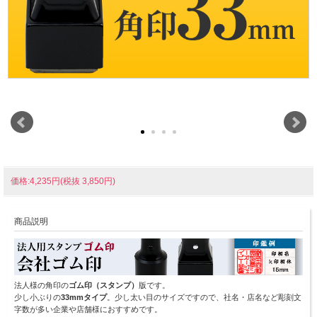
価格:4,235円(税抜 3,850円)
商品説明
法人様の角印の
ゴム印（スタンプ）
版です。
少し小ぶりの
33mmタイプ
。少し太い目のサイズですので、社名・店名など彫刻文
字数が多い企業や店舗様におすすめです。