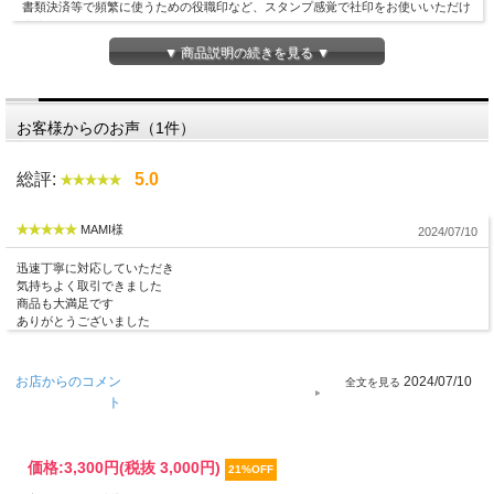
書類決済等で頻繁に使うための役職印など、スタンプ感覚で社印をお使いいただけ
ます。
▼ 商品説明の続きを見る ▼
お客様からのお声（1件）
総評:
5.0
MAMI様
2024/07/10
迅速丁寧に対応していただき
印面デザイン確認が不要な場合の最短納期です。
気持ちよく取引できました
商品も大満足です
ありがとうございました
書体・彫刻するお名前などをご記入の上、カートに入れてお買い上げの手続きをお
願いします。
なお、カートに入れただけではお買い上げにはなりませんので、ご安心ください。
お店からのコメン
2024/07/10
ト
■カートへの入力の方法について■
・書体ならびに用途とデザインをお選びください。
・彫刻文字 社名欄に彫刻する社名をお入れください。（例：株式会社京都光林
価格:
3,300円
(税抜 3,000円)
21%OFF
堂）