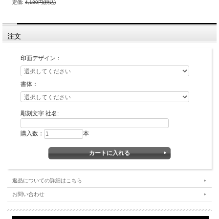
定価:
4,180円(税込)
■書体見本一覧：
同じ系統でも名前が違うものは作家が違います。それぞれ線の太さなどに個性があ
ります。
書体名の頭にKがついている書体は、当社オリジナルの書体です。
注文
お好みの書体をみつけてくださいね。
印面デザイン：
古印系：
認印に多く使われる書体。
文字の欠けや途切れの風味を加味した書体です。
書体：
彫刻文字 社名:
購入数：
本
隷書系：
ハネの形などに特徴がある書体です。
篆書体を書きやすくしたものとも言われます。
返品についての詳細はこちら
お問い合わせ