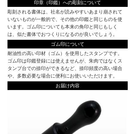
篆書系：
印章（印鑑）への彫刻について
印章用に特化した書体です。
中国最古の石刻の書体が起源といわれています。
彫刻される書体は、社名が読みやすいあまり崩されて
いないものが一般的で、その他の印鑑と同じものを使
います。ゴム印についても本来の角印と同じもしく
は、似た書体でおつくりになるのが良いでしょう。
ゴム印について
印相体：
耐油性の高い印材（ゴム）を使用したスタンプです。
銀行印によく使われる書体です。
開運印鑑などもこの系統の書体を使います。
ゴム印は印鑑登録には使えませんが、朱肉ではなくス
タンプ台での捺印ができるなど、捺印頻度の高い場合
や、多数必要な場合に便利にお使いいただけます。
お届け内容
縦書きも対応可能です