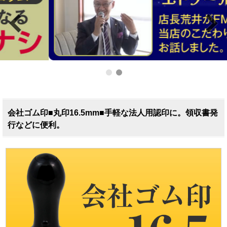
会社ゴム印■丸印16.5mm■手軽な法人用認印に。領収書発
行などに便利。