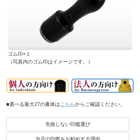
篆書系：
印章用に特化した書体です。
中国最古の石刻の書体が起源といわれています。
ゴム印×１
（写真内のゴム印はイメージです。）
印相体：
銀行印によく使われる書体です。
開運印鑑などもこの系統の書体を使います。
■選べる最大27の書体は
こちら
からご確認ください。
失敗しない印鑑選び
当店の印鑑をお勧めする理由