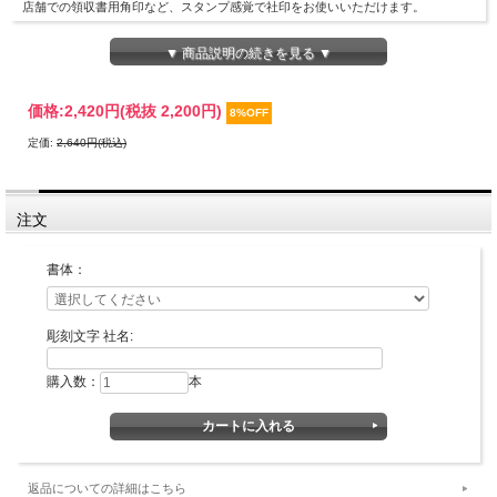
店舗での領収書用角印など、スタンプ感覚で社印をお使いいただけます。
▼ 商品説明の続きを見る ▼
価格:
2,420円
(税抜 2,200円)
8%OFF
定価:
2,640円(税込)
注文
印面デザイン確認が不要な場合の最短納期です。
書体：
書体・彫刻するお名前などをご記入の上、カートに入れてお買い上げの手続きをお
彫刻文字 社名:
願いします。
なお、カートに入れただけではお買い上げにはなりませんので、ご安心ください。
購入数：
本
■カートへの入力の方法について■
・書体ならびに用途とデザインをお選びください。
・彫刻文字 社名欄に彫刻する社名をお入れください。（例：株式会社京都光林
堂）
返品についての詳細はこちら
■書体見本一覧：