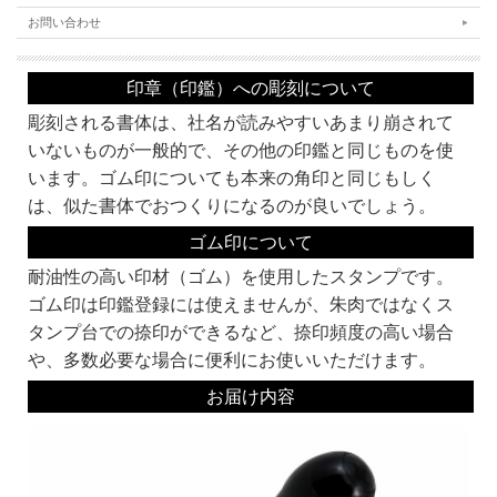
同じ系統でも名前が違うものは作家が違います。それぞれ線の太さなどに個性があ
お問い合わせ
ります。
書体名の頭にKがついている書体は、当社オリジナルの書体です。
お好みの書体をみつけてくださいね。
印章（印鑑）への彫刻について
角印にオススメ！
彫刻される書体は、社名が読みやすいあまり崩されて
印鑑の文字の読みやすさより、偽造のしにくさや、風格を重視して選ぶとよいでし
ょう。
いないものが一般的で、その他の印鑑と同じものを使
います。ゴム印についても本来の角印と同じもしく
古印系：
認印に多く使われる書体。
は、似た書体でおつくりになるのが良いでしょう。
文字の欠けや途切れの風味を加味した書体です。
ゴム印について
耐油性の高い印材（ゴム）を使用したスタンプです。
ゴム印は印鑑登録には使えませんが、朱肉ではなくス
タンプ台での捺印ができるなど、捺印頻度の高い場合
隷書系：
や、多数必要な場合に便利にお使いいただけます。
ハネの形などに特徴がある書体です。
篆書体を書きやすくしたものとも言われます。
お届け内容