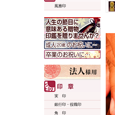
風雅印
実 印
銀行印・役職印
角 印