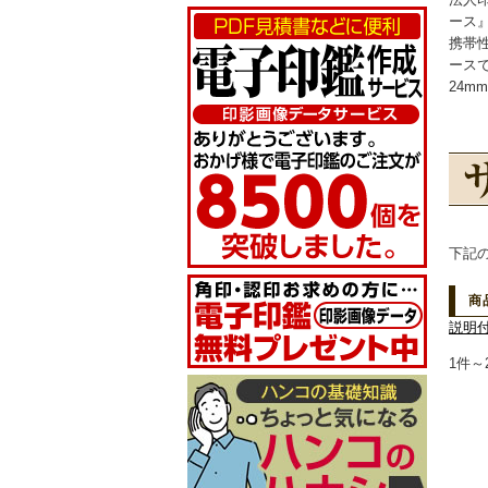
ース
携帯
ース
24
下記
商
説明
1件～