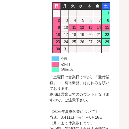
日
月
火
水
木
金
土
1
2
3
4
5
6
7
8
9
10
11
12
13
14
15
16
17
18
19
20
21
22
23
24
25
26
27
28
29
30
31
今日
定休日
製造のみ
※土曜日は営業日ですが、「受付業
務」、「発送業務」はお休みを頂い
ております。
納期は営業日でのカウントとなりま
すので、ご注意下さい。
【2026年夏季休業について】
当店、8月11日（火）～8月16日
（月）まで休業致します。
その間、個別確認または入金確認の