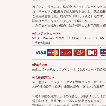
後払いのご注文には、株式会社ネットプロテクション
れ、サービスの範囲内で個人情報を提供し、代金債権
ご利用限度額は累計残高で55,000円（税込）迄です。
詳細はバナーをクリックしてご確認下さい。
ご利用者が未成年の場合、法定代理人の利用同意を得
■クレジットカード■
VISA・Master・ニコス・UFJ Card・DC・JCB・AMEX・
※手数料無料
■PayPay■
画面上でPayPayにログインもしくはQRコード読み
■代金引換払い■
佐川急便ｅ－コレクト・ヤマト運輸コレクトサービス
※合計5,000円（税抜）未満の場合、1件につき36
※電子印鑑をお買い上げの場合は、お使いいただけま
電子印鑑は、最終的にメールでの納品となります。
送付物がございませんので、代引きでの決済は、いた