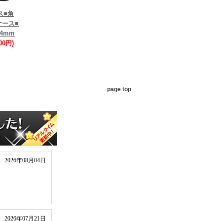
ス■角
ケース■
4mm
00円)
page top