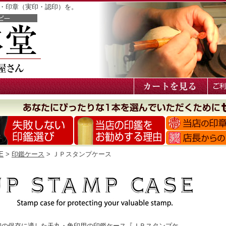
鑑・印章（実印・認印）を。
E
>
印鑑ケース
> ＪＰスタンプケース
印の保存に適した天丸・角印用の印鑑ケース『ＪＰスタンプケ