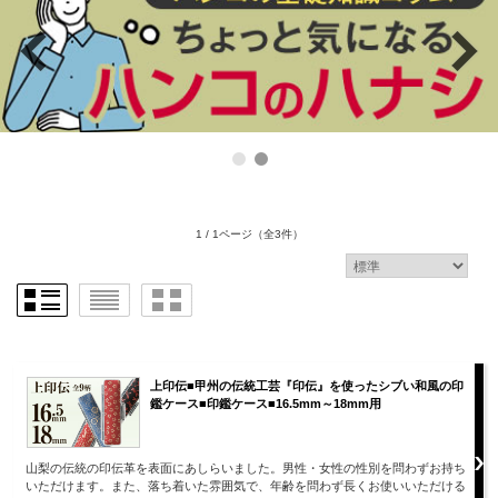
1 / 1ページ
（全3件）
上印伝■甲州の伝統工芸『印伝』を使ったシブい和風の印
鑑ケース■印鑑ケース■16.5mm～18mm用
山梨の伝統の印伝革を表面にあしらいました。男性・女性の性別を問わずお持ち
いただけます。また、落ち着いた雰囲気で、年齢を問わず長くお使いいただける