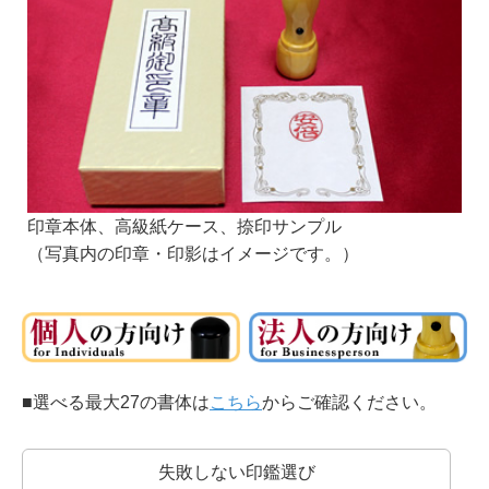
篆書系：
印章用に特化した書体です。
中国最古の石刻の書体が起源といわれています。
印章本体、高級紙ケース、捺印サンプル
印相体：
銀行印によく使われる書体です。
（写真内の印章・印影はイメージです。）
開運印鑑などもこの系統の書体を使います。
■選べる最大27の書体は
こちら
からご確認ください。
銀行印・役職印には縦書きもオススメ！
実印との区別をわかりやすくつけるためにも、銀行印・役職印には縦書きもおすす
めします。
失敗しない印鑑選び