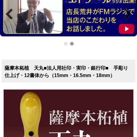
薩摩本柘植 天丸■法人用社印・実印・銀行印■ 手彫り
仕上げ・12書体から（15mm・16.5mm・18mm）