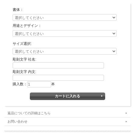
鑑は、貫禄や頼りがいのあるイメージを相手に与えます。
特に女性の場合は、太い印章（印鑑）は、男性の場合は、細い印章（印鑑）が手の
書体：
大きさの影響で少し持ちにくい場合もあります。
※性別と各サイズのイメージは、
『サイズについて』
でも詳しくご紹介していま
す。
用途とデザイン：
また、法人印の場合は、会社の社名の文字数によってサイズを選ぶ場合がありま
す。
ある程度の読みやすさを維持するため、文字数が多い会社は、太い目の印材をお選
サイズ選択:
びすることをお勧めします。
彫刻文字 社名:
彫刻文字 内文:
購入数：
本
書体・彫刻するお名前などをご記入の上、カートに入れてお買い上げの手続きをお
願いします。
なお、カートに入れただけではお買い上げにはなりませんので、ご安心ください。
■カートへの入力の方法について■
・書体ならびに用途とデザインをお選びください。
返品についての詳細はこちら
・彫刻文字 社名欄に彫刻する社名をお入れください。（例：株式会社京都光林
お問い合わせ
堂）
・彫刻文字 内文欄に役職名をお入れください。（例：代表取締役之印）