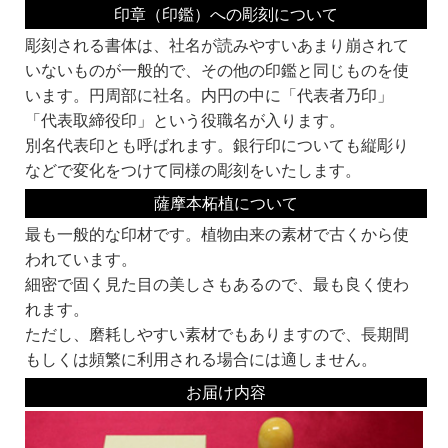
■書体見本一覧：
印章（印鑑）への彫刻について
同じ系統でも名前が違うものは作家が違います。それぞれ線の太さなどに個性があ
ります。
彫刻される書体は、社名が読みやすいあまり崩されて
書体名の頭にKがついている書体は、当社オリジナルの書体です。
いないものが一般的で、その他の印鑑と同じものを使
お好みの書体をみつけてくださいね。
います。円周部に社名。内円の中に「代表者乃印」
実印・銀行印にオススメ！
「代表取締役印」という役職名が入ります。
印鑑の文字の読みやすさより、偽造のしにくさや、風格を重視して選ぶとよいでし
ょう。
別名代表印とも呼ばれます。銀行印についても縦彫り
などで変化をつけて同様の彫刻をいたします。
古印系：
認印に多く使われる書体。
薩摩本柘植について
文字の欠けや途切れの風味を加味した書体です。
最も一般的な印材です。植物由来の素材で古くから使
われています。
細密で固く見た目の美しさもあるので、最も良く使わ
れます。
ただし、磨耗しやすい素材でもありますので、長期間
隷書系：
ハネの形などに特徴がある書体です。
もしくは頻繁に利用される場合には適しません。
篆書体を書きやすくしたものとも言われます。
お届け内容