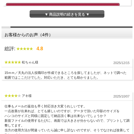
▼ 商品説明の続きを見る ▼
お客様からのお声（4件）
総評:
4.8
松ちゃん様
2025/12/15
15ｍｍ／天丸の法人役職印が作成できるところを探してましたが、ネットで調べた
範囲ではここだけでした。対応いただき、とても助かりました。
印面デザイン確認が不要な場合の最短納期です。
アキ様
2025/10/07
仕事もメールの返信も早く対応頂き大変うれしいです。
一点改善が出来れば、とても嬉しいのですが、データで頂いた印影のサイズを
ハンコのサイズと同様に固定して納品頂く事は出来ないでしょうか？
新規ファイルの使用するたびに、画面では大きさが分からないので、プリントして調
整してます。
当方の使用方法が間違っていたら誠に申し訳ないのですが、そうでなければ改善して