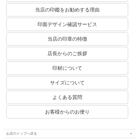
当店の印鑑をお勧めする理由
印面デザイン確認サービス
当店の印章の特徴
職印（資格印・先生印）は縦書きで！
弁護士印などの職印（資格印・先生印）は、中央に資格名を入れて縦書きでおつく
りいたします。
店長からのご挨拶
職印のレイアウトサンプルです。
資格名とお名前を別の書体にすることができます。備考欄でご相談ください。
印材について
サイズについて
よくある質問
お客様からのお便り
お店のトップへ戻る