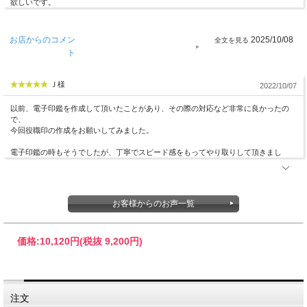
欲しいです。
お店からのコメン
2025/10/08
ト
Ｊ様
2022/10/07
以前、電子印鑑を作成して頂いたことがあり、その際の対応など非常に良かったの
で、
今回役職印の作成をお願いしてみました。
電子印鑑の時もそうでしたが、丁寧でスピード感をもってやり取りして頂きまし
■サイズ別価格表
サイズ
価 格（税込）
10,120円
15mm
お客様からのお声一覧
10,340円
16.5mm
10,560円
18mm
※セールなどで価格が変更する場合があります。
価格:
10,120円
(税抜 9,200円)
カートに設定された価格を優先とします。
ご希望のサイズを決めて、購入フォームの『サイズ選択』にてお選びください。
当店でご用意しておりますサイズは、下記の通りです。（用途により一部対応して
おりません。）
注文
一般的に細身（小さめ）の印鑑は、エレガントなイメージを。太め（大きめ）の印