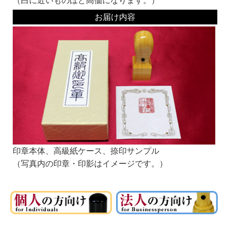
（白に近いものほど高価になります。）
■書体見本一覧：
同じ系統でも名前が違うものは作家が違います。それぞれ線の太さなどに個性があ
お届け内容
ります。
書体名の頭にKがついている書体は、当社オリジナルの書体です。
お好みの書体をみつけてくださいね。
角印にオススメ！
印鑑の文字の読みやすさより、偽造のしにくさや、風格を重視して選ぶとよいでし
ょう。
古印系：
認印に多く使われる書体。
文字の欠けや途切れの風味を加味した書体です。
印章本体、高級紙ケース、捺印サンプル
（写真内の印章・印影はイメージです。）
隷書系：
ハネの形などに特徴がある書体です。
篆書体を書きやすくしたものとも言われます。