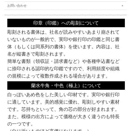
お問い合わせ
印章（印鑑）への彫刻について
彫刻される書体は、社名が読みやすいあまり崩されて
いないものが一般的で、実印や銀行印の印鑑と同じ書
★注目★
体（もしくは同系列の書体）を使います。内容は、社
この角印は、
ビジネスに必須の
電子印鑑
プレゼント対象商品
です。
エクセルで作ったメールをPDFにしてメールで送付。なんて当たり前。そんな時に
名が縦書きで彫刻されます。
必須の印影画像をプレゼント。
簡単な書類（領収証・請求書など）や各種申込書など
こんな特典は、当店だけ!!
どうせ買うなら、
今すぐ、当店・京印章シーオージェイピーで!!
に捺印される認印的な印鑑ですので、利用頻度や組織
の規模によって複数作成される場合があります。
蘭水牛角・中色（極上）について
書体・彫刻するお名前などをご記入の上、カートに入れてお買い上げの手続きをお
白っぽいあめ色をした美しい印材です。実印や銀行印
願いします。
なお、カートに入れただけではお買い上げにはなりませんので、ご安心ください。
に適しています。美的感覚に優れ、彫刻しやすい素材
です。芯持ちといって、角の芯の部分が好まれます。
■カートへの入力の方法について■
・書体ならびに用途とデザインをお選びください。
また、模様の出方によって価格が大きく違うのも特長
・彫刻文字 社名欄に彫刻する社名をお入れください。（例：株式会社京都光林
の一つです。
堂）