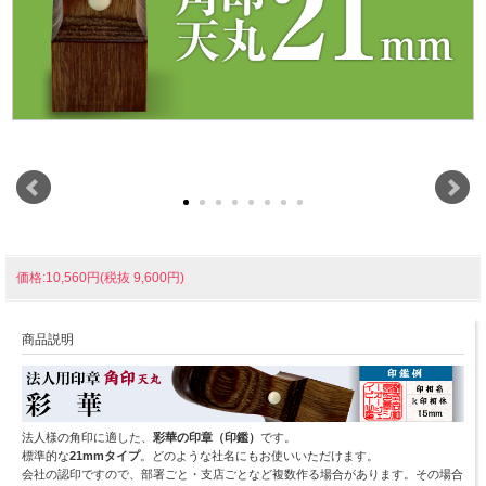
価格:10,560円(税抜 9,600円)
商品説明
法人様の角印に適した、
彩華の印章（印鑑）
です。
標準的な
21mmタイプ
。どのような社名にもお使いいただけます。
会社の認印ですので、部署ごと・支店ごとなど複数作る場合があります。その場合