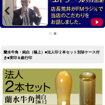
蘭水牛角・純白（極上）■法人印２本セット別珍ケース付
き■実印＆銀行印