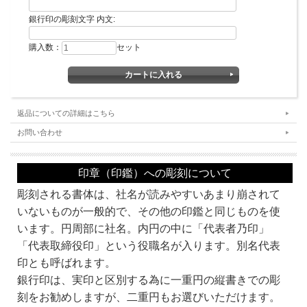
銀行印の彫刻文字 内文:
購入数：
セット
返品についての詳細はこちら
書体・彫刻するお名前などをご記入の上、カートに入れてお買い上げの手続きをお
お問い合わせ
願いします。
なお、カートに入れただけではお買い上げにはなりませんので、ご安心ください。
印章（印鑑）への彫刻について
■カートへの入力の方法について■
・書体ならびに用途とデザインをお選びください。
彫刻される書体は、社名が読みやすいあまり崩されて
・彫刻文字 社名欄に彫刻する社名をお入れください。（例：株式会社京都光林
いないものが一般的で、その他の印鑑と同じものを使
堂）
・彫刻文字 内文欄に役職名をお入れください。（例：代表取締役之印）
います。円周部に社名。内円の中に「代表者乃印」
「代表取締役印」という役職名が入ります。別名代表
■書体見本一覧：
印とも呼ばれます。
銀行印は、実印と区別する為に一重円の縦書きでの彫
刻をお勧めしますが、二重円もお選びいただけます。