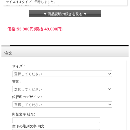
サイズは４タイプご用意しました。
保管に便利な別珍ケースをお付けしました。
▼ 商品説明の続きを見る ▼
価格:
53,900円
(税抜 49,000円)
注文
サイズ：
印面デザイン確認が不要な場合の最短納期です。
書体：
銀行印のデザイン：
彫刻文字 社名:
実印の彫刻文字 内文: