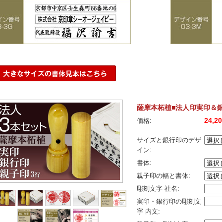
薩摩本柘植■法人印実印＆
24,2
価格:
サイズと銀行印のデザ
イン:
書体:
親子印の幅と書体:
彫刻文字 社名:
実印・銀行印の彫刻文
字 内文: