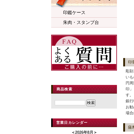
印鑑ケース
朱肉・スタンプ台
印
彫刻
いも
円周
印」
商品検索
す。
銀行
お勧
場合
営業日カレンダー
薩
＜
2026年8月
＞