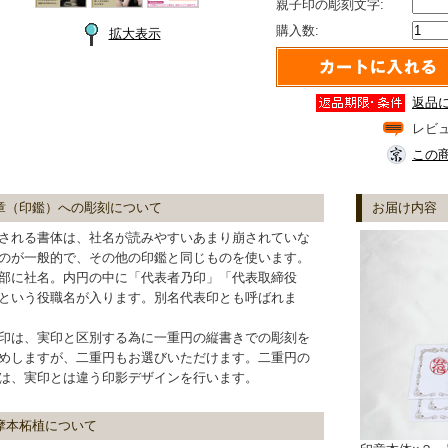
親子印の彫刻文字:
購入数:
拡大表示
返品
レビ
この
章（印鑑）への彫刻について
お届け内容
される書体は、社名が読みやすいあまり崩されていな
のが一般的で、その他の印鑑と同じものを使います。
部に社名。内円の中に「代表者乃印」「代表取締役
という役職名が入ります。別名代表印とも呼ばれま
印は、実印と区別する為に一重円の縦書きでの彫刻を
めしますが、二重円もお選びいただけます。二重円の
は、実印とは違う印影デザインを行います。
摩本柘植について