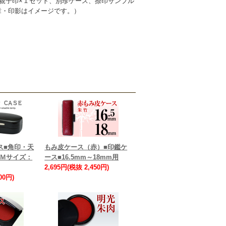
、親子印×１セット、別珍ケース、捺印サンプル
章・印影はイメージです。）
ス■角印・天
もみ皮ケース（赤）■印鑑ケ
■Ｍサイズ：
ース■16.5mm～18mm用
2,695円(税抜 2,450円)
00円)