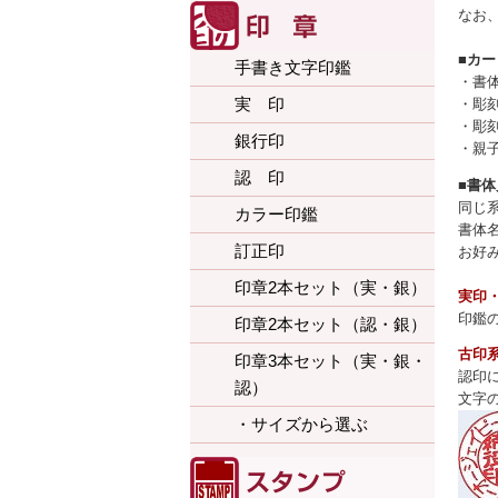
なお
■カ
手書き文字印鑑
・書
実 印
・彫
・彫
銀行印
・親
認 印
■書
同じ
カラー印鑑
書体
訂正印
お好
印章2本セット（実・銀）
実印
印鑑
印章2本セット（認・銀）
古印
印章3本セット（実・銀・
認印
認）
文字
・サイズから選ぶ