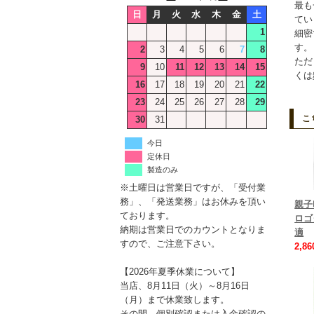
最も
日
月
火
水
木
金
土
てい
1
細密
す。
2
3
4
5
6
7
8
ただ
9
10
11
12
13
14
15
くは
16
17
18
19
20
21
22
23
24
25
26
27
28
29
こ
30
31
今日
定休日
製造のみ
※土曜日は営業日ですが、「受付業
務」、「発送業務」はお休みを頂い
親子
ております。
ロゴ
納期は営業日でのカウントとなりま
適
すので、ご注意下さい。
2,8
【2026年夏季休業について】
当店、8月11日（火）～8月16日
（月）まで休業致します。
その間、個別確認または入金確認の