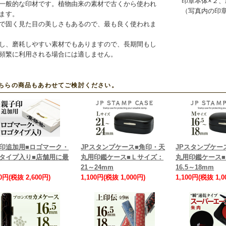
印章本体×２
一般的な印材です。植物由来の素材で古くから使われ
（写真内の印
ます。
で固く見た目の美しさもあるので、最も良く使われま
し、磨耗しやすい素材でもありますので、長期間もし
頻繁に利用される場合には適しません。
ちらの商品もあわせてご検討ください。
印追加用■ロゴマーク・
JPスタンプケース■角印・天
JPスタンプケー
タイプ入り■店舗用に最
丸用印鑑ケース■Ｌサイズ：
丸用印鑑ケース
21～24mm
16.5～18mm
60円(税抜 2,600円)
1,100円(税抜 1,000円)
1,100円(税抜 1,0