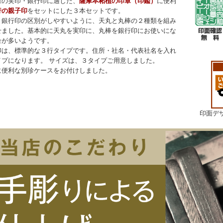
様の実印・銀行印に適した、
薩摩本柘植の印章（印鑑）
に便利
行の親子印
をセットにした３本セットです。
・銀行印の区別がしやすいように、天丸と丸棒の２種類を組み
せました。基本的に天丸を実印に、丸棒を銀行印にお使いにな
合が多いようです。
印は、標準的な３行タイプです。住所・社名・代表社名を入れ
イプになります。 サイズは、３タイプご用意しました。
に便利な別珍ケースをお付けしました。
印面デ