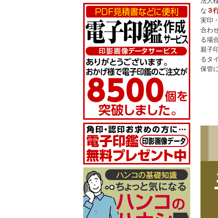
法人
な
３
実印
合わ
る場
親子
るタ
保管