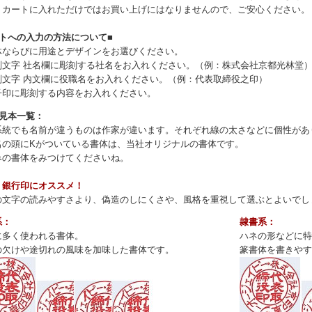
、カートに入れただけではお買い上げにはなりませんので、ご安心ください。
ートへの入力の方法について■
体ならびに用途とデザインをお選びください。
刻文字 社名欄に彫刻する社名をお入れください。（例：株式会社京都光林堂
刻文字 内文欄に役職名をお入れください。（例：代表取締役之印）
子印に彫刻する内容をお入れください。
体見本一覧：
系統でも名前が違うものは作家が違います。それぞれ線の太さなどに個性があ
名の頭にKがついている書体は、当社オリジナルの書体です。
みの書体をみつけてくださいね。
・銀行印にオススメ！
の文字の読みやすさより、偽造のしにくさや、風格を重視して選ぶとよいでし
系：
隷書系：
に多く使われる書体。
ハネの形などに特
の欠けや途切れの風味を加味した書体です。
篆書体を書きやす