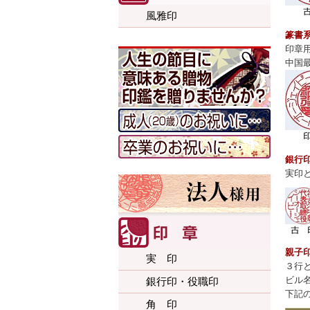
風雅印
篆書
印章
中国
銀行
実印
親子
実 印
３行
ビル
銀行印・役職印
下記の
角 印