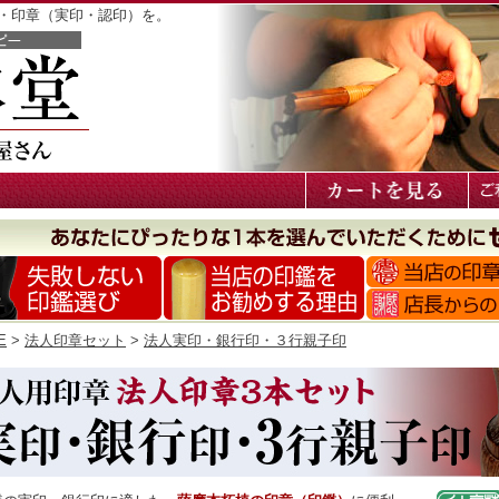
鑑・印章（実印・認印）を。
E
>
法人印章セット
>
法人実印・銀行印・３行親子印