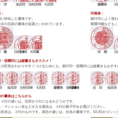
系：
印相体：
用に特化した書体です。
銀行印によく使わ
最古の石刻の書体が起源といわれています。
開運印鑑などもこ
印・役職印には縦書きもオススメ！
との区別をわかりやすくつけるためにも、銀行印・役職印には縦書きもおすす
印の書体はこちらから
と４行の違いは、住所が２行になるかどうかです。
名・マンション名などが入る場合は、４行の親子印をお選びください。
見本は、３行のものです。両社の違いは、社名の書体です。03-3Gがゴシック