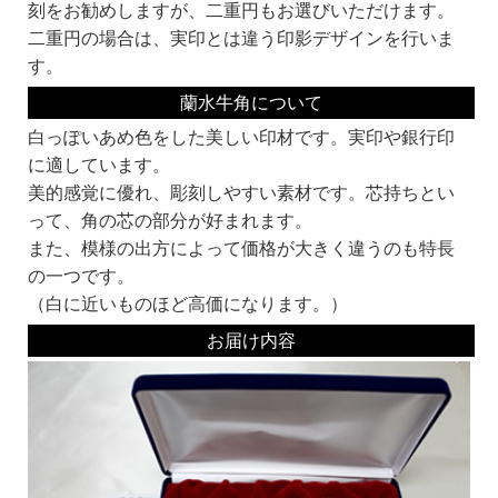
・書体ならびに用途とデザインをお選びください。
刻をお勧めしますが、二重円もお選びいただけます。
・彫刻文字 社名欄に彫刻する社名をお入れください。（例：株式会社京都光林
二重円の場合は、実印とは違う印影デザインを行いま
堂）
・彫刻文字 内文欄に役職名をお入れください。実印と銀行印で変更する事が可能
す。
です。（例：代表取締役之印）
蘭水牛角について
■書体見本一覧：
同じ系統でも名前が違うものは作家が違います。それぞれ線の太さなどに個性があ
白っぽいあめ色をした美しい印材です。実印や銀行印
ります。
に適しています。
書体名の頭にKがついている書体は、当社オリジナルの書体です。
お好みの書体をみつけてくださいね。
美的感覚に優れ、彫刻しやすい素材です。芯持ちとい
って、角の芯の部分が好まれます。
実印・銀行印にオススメ！
印鑑の文字の読みやすさより、偽造のしにくさや、風格を重視して選ぶとよいでし
また、模様の出方によって価格が大きく違うのも特長
ょう。
の一つです。
古印系：
（白に近いものほど高価になります。）
認印に多く使われる書体。
文字の欠けや途切れの風味を加味した書体です。
お届け内容
隷書系：
ハネの形などに特徴がある書体です。