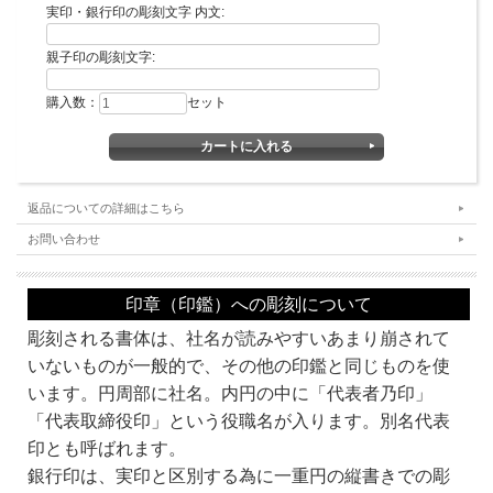
実印・銀行印の彫刻文字 内文:
親子印の彫刻文字:
購入数：
セット
★注目★
返品についての詳細はこちら
この法人用印鑑セットは、
ビジネスに必須の
電子印鑑
プレゼント対象商品
です。
エクセルで作ったメールをPDFにしてメールで送付。なんて当たり前。そんな時に
お問い合わせ
必須の印影画像をプレゼント。
こんな特典は、当店だけ!!
どうせ買うなら、
今すぐ、京都光林堂で!!
印章（印鑑）への彫刻について
※角印のみの提供となります。
彫刻される書体は、社名が読みやすいあまり崩されて
いないものが一般的で、その他の印鑑と同じものを使
います。円周部に社名。内円の中に「代表者乃印」
書体・彫刻するお名前などをご記入の上、カートに入れてお買い上げの手続きをお
「代表取締役印」という役職名が入ります。別名代表
願いします。
なお、カートに入れただけではお買い上げにはなりませんので、ご安心ください。
印とも呼ばれます。
銀行印は、実印と区別する為に一重円の縦書きでの彫
■カートへの入力の方法について■