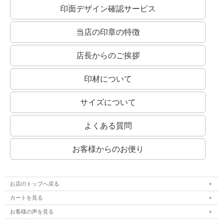
印面デザイン確認サービス
銀行印・役職印には縦書きもオススメ！
実印との区別をわかりやすくつけるためにも、銀行印・役職印には縦書きもおすす
めします。
当店の印章の特徴
店長からのご挨拶
印材について
サイズについて
角印にオススメ！
よくある質問
印鑑の文字の読みやすさより、偽造のしにくさや、風格を重視して選ぶとよいでし
ょう。
古印系：
お客様からのお便り
認印に多く使われる書体。
文字の欠けや途切れの風味を加味した書体です。
お店のトップへ戻る
カートを見る
お客様の声を見る
隷書系：