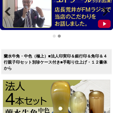
蘭水牛角・中色（極上）■法人印実印＆銀行印＆角印＆４
行親子印セット別珍ケース付き■手彫り仕上げ・１２書体
から