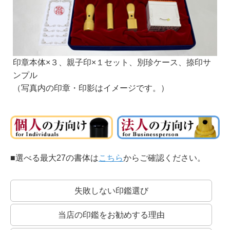
篆書体を書きやすくしたものとも言われます。
印章本体×３、親子印×１セット、別珍ケース、捺印サ
篆書系：
ンプル
印章用に特化した書体です。
（写真内の印章・印影はイメージです。）
中国最古の石刻の書体が起源といわれています。
印相体：
■選べる最大27の書体は
こちら
からご確認ください。
銀行印によく使われる書体です。
開運印鑑などもこの系統の書体を使います。
失敗しない印鑑選び
当店の印鑑をお勧めする理由