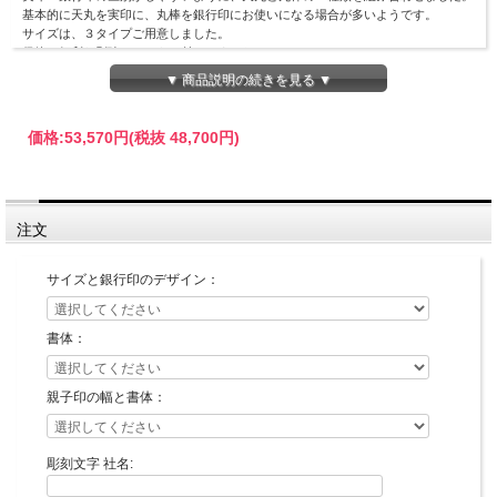
基本的に天丸を実印に、丸棒を銀行印にお使いになる場合が多いようです。
サイズは、３タイプご用意しました。
保管に便利な別珍ケースをお付けしました。
▼ 商品説明の続きを見る ▼
価格:
53,570円
(税抜 48,700円)
注文
サイズと銀行印のデザイン：
印面デザイン確認が不要な場合の最短納期です。
書体：
親子印の幅と書体：
彫刻文字 社名: