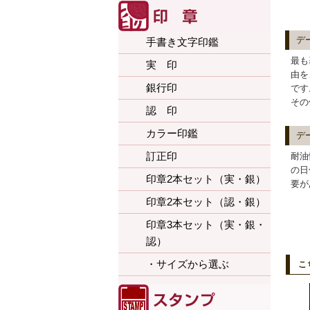
デ
手書き文字印鑑
最も
実 印
由を
銀行印
です
その
認 印
カラー印鑑
デ
訂正印
耐油
の日
印章2本セット（実・銀）
要が
印章2本セット（認・銀）
印章3本セット（実・銀・
認）
・サイズから選ぶ
こ