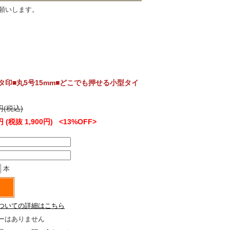
願いします。
印■丸5号15mm■どこでも押せる小型タイ
0円(税込)
円 (税抜 1,900円)
<13%OFF>
本
ついての詳細はこちら
ーはありません