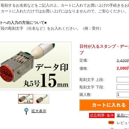
・彫刻するお名前などをご記入の上、カートに入れてお買い上げの手続きをお
、カートに入れただけではお買い上げにはなりませんので、ご安心ください。
ートへの入力の方法について■
下段の彫刻文字 （社名など）をお入れください。（例：受付）
日付が入るスタンプ・データ
プ
定価:
2,42
2,090
価格:
彫刻文字 上段:
彫刻文字 下段:
購入数:
拡大表示
返品に
レビュ