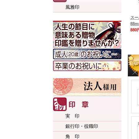
風雅印
スー
88
880
実 印
銀行印・役職印
角 印