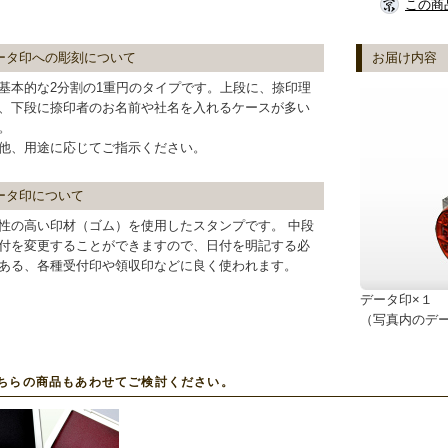
この商
ータ印への彫刻について
お届け内容
基本的な2分割の1重円のタイプです。上段に、捺印理
、下段に捺印者のお名前や社名を入れるケースが多い
。
他、用途に応じてご指示ください。
ータ印について
性の高い印材（ゴム）を使用したスタンプです。 中段
付を変更することができますので、日付を明記する必
ある、各種受付印や領収印などに良く使われます。
データ印×１
（写真内のデ
ちらの商品もあわせてご検討ください。