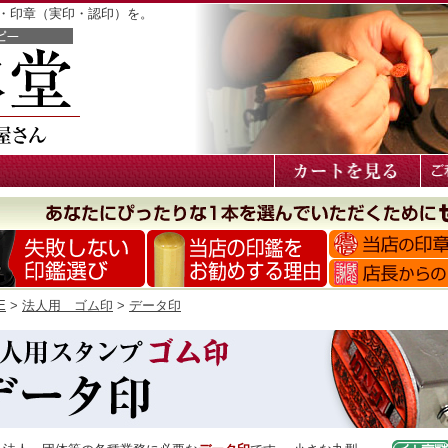
鑑・印章（実印・認印）を。
E
>
法人用 ゴム印
>
データ印