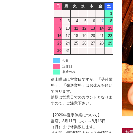
日
月
火
水
木
金
土
1
2
3
4
5
6
7
8
9
10
11
12
13
14
15
16
17
18
19
20
21
22
23
24
25
26
27
28
29
30
31
今日
定休日
製造のみ
※土曜日は営業日ですが、「受付業
務」、「発送業務」はお休みを頂い
ております。
納期は営業日でのカウントとなりま
すので、ご注意下さい。
【2026年夏季休業について】
当店、8月11日（火）～8月16日
（月）まで休業致します。
その間、個別確認または入金確認の