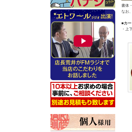
書体
なお
■カ
・上