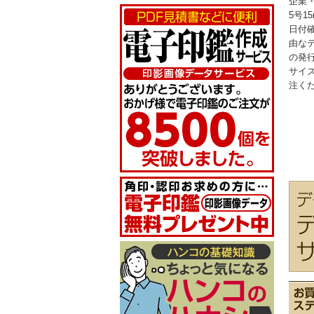
企業
5号1
日付
由な
の発
サイ
注く