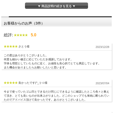
彫刻内容については、規定はございませんので、ご自由にご指定ください。
▼ 商品説明の続きを見る ▼
お客様からのお声（3件）
総評:
5.0
さとう様
2023/12/28
この度はありがとうございました。
何度も細かい修正に応じていただき感謝しております。
印面デザイン確認が不要な場合の最短納期です。
字体も理想としていたものに近く、お値段も良心的でとても満足しています。
また機会がありましたらお願いしたいと思います。
良かったです(^_-)-☆様
2023/07/04
今まで使っていたゴム印とできるだけ同じにできるように確認したところ色々と教え
て頂き、とても良いものが出来上がりました。どこのショップでも単純に断られてい
たのでアドバイス頂けて良かったです。ありがとうございました。
デザイン・彫刻するお名前などをご記入の上、カートに入れてお買い上げの手続き