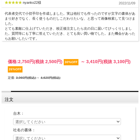
をお願いします。
nyanko22様
2022/11/09
なお、カートに入れただけではお買い上げにはなりませんので、ご安心ください。
代表者交代で小切手印を作成しました。実は他社でも作ったのですが文字の書体があ
■カートへの入力の方法について■
まり好きでなく、長く使うものだしこだわりたいな、と思って画像検索して見つけま
した。
当店では、一般的な木製台とシャープなイメージのアクリル製台『ＴＯＰスター』
とても素敵に仕上げていただき、校正後注文したら次の日に届いてびっくりしまし
を複数の横幅サイズでご用意しております。
た。質問等にも丁寧に答えていただき、とても良い買い物でした。また機会があった
木製台は環境に優しい「スーパーウッド」を用いています。
らお願いしたいです。
・台木の種類をお選びください。
・書体をお選びください。
・彫刻文字 社名などをお入れください。１行ごとにお入れください。（例：受
付）
価格:
2,750円
(税抜 2,500円)
～
3,410円
(税抜 3,100円)
30%OFF
26%OFF
定価:
3,960円(税込)
～
4,620円(税込)
注文
台木：
社名の書体：