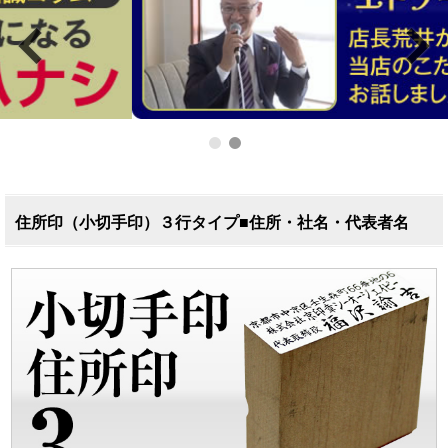
住所印（小切手印）３行タイプ■住所・社名・代表者名