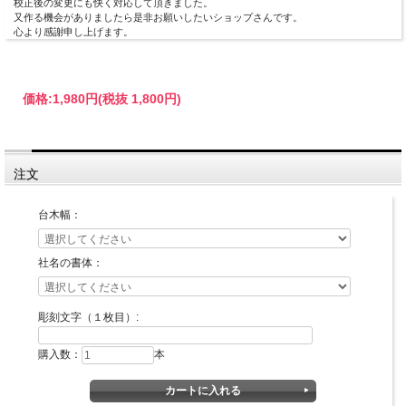
校正後の変更にも快く対応して頂きました。
又作る機会がありましたら是非お願いしたいショップさんです。
心より感謝申し上げます。
価格:
1,980円
(税抜 1,800円)
注文
デザイン・彫刻するお名前などをご記入の上、カートに入れてお買い上げの手続き
台木幅：
をお願いします。
なお、カートに入れただけではお買い上げにはなりませんので、ご安心ください。
社名の書体：
■カートへの入力の方法について■
・台木の種類（幅）をお選びください。
・書体（デザイン）をお選びください。
・彫刻文字 氏名などをお入れください。（例：代表取締役 安部晴明）
彫刻文字（１枚目）:
購入数：
本