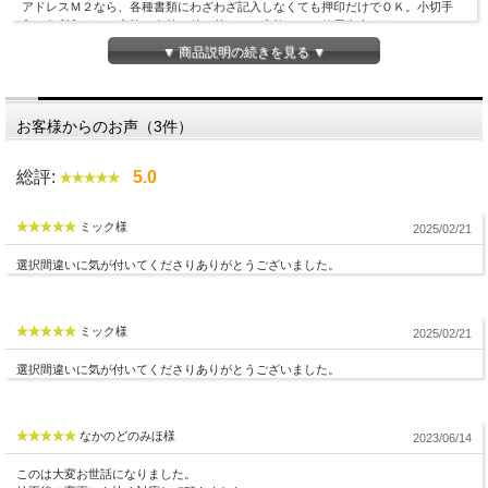
アドレスＭ２なら、各種書類にわざわざ記入しなくても押印だけでＯＫ。小切手
印・住所印またご家族で名前の差し替えでご家族でもご使用出来ます。
＋0.5mmから?0.5mmまでを0.1mmずつ高低調整が可能になっています。
追加用
▼ 商品説明の続きを見る ▼
のパーツです。代表者名・役職者名など大きな文字を１行入れることの出来るタイ
プです。
お客様からのお声（3件）
総評:
5.0
ミック様
2025/02/21
選択間違いに気が付いてくださりありがとうございました。
印面デザイン確認が不要な場合の最短納期です。
ミック様
2025/02/21
選択間違いに気が付いてくださりありがとうございました。
なかのどのみほ様
2023/06/14
このは大変お世話になりました。