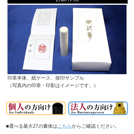
■書体見本一覧：
同じ系統でも名前が違うものは作家が違います。それぞれ線の太さなどに個性があ
ります。
書体名の頭にKがついている書体は、当社オリジナルの書体です。
お好みの書体をみつけてくださいね。
銀行印にオススメ！
印鑑の文字の読みやすさより、偽造のしにくさや、風格を重視して選ぶとよいでし
ょう。
もちろん、認印におすすめの書体でおつくりすることも可能です！
篆書系：
印章用に特化した書体です。
中国最古の石刻の書体が起源といわれています。
印章本体、紙ケース、捺印サンプル
（写真内の印章・印影はイメージです。）
印相体：
実印によく使われる書体です。
開運印鑑などもこの系統の書体を使います。
■選べる最大27の書体は
こちら
からご確認ください。