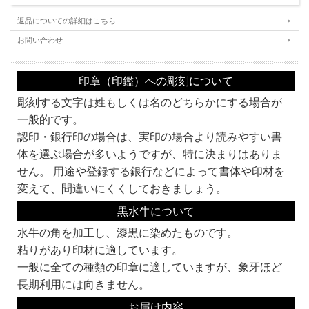
返品についての詳細はこちら
お問い合わせ
印章（印鑑）への彫刻について
★注目★
彫刻する文字は姓もしくは名のどちらかにする場合が
この認印（印鑑）は、
ビジネスに必須の
電子印鑑
プレゼント対象商品
です。
一般的です。
エクセルで作ったメールをPDFにしてメールで送付。なんて当たり前。そんな時に
必須の印影画像をプレゼント。
認印・銀行印の場合は、実印の場合より読みやすい書
こんな特典は、当店だけ!!
体を選ぶ場合が多いようですが、特に決まりはありま
どうせ買うなら、
今すぐ、京都光林堂で!!
※認印のみの提供となります。
せん。 用途や登録する銀行などによって書体や印材を
変えて、間違いにくくしておきましょう。
黒水牛について
書体・彫刻するお名前などをご記入の上、カートに入れてお買い上げの手続きをお
水牛の角を加工し、漆黒に染めたものです。
願いします。
なお、カートに入れただけではお買い上げにはなりませんので、ご安心ください。
粘りがあり印材に適しています。
一般に全ての種類の印章に適していますが、象牙ほど
■カートへの入力の方法について■
・書体をお選びください。
長期利用には向きません。
・彫刻の向き（縦書き・横書き）をお選びください。 ・彫刻文字 お名前をお入れ
ください。通常、姓か名のどちらかになります。（例：安部）
お届け内容