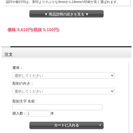
認印や銀行印は、実印より小ぶりな9mmから18mmの印材が良く選ばれます。
▼ 商品説明の続きを見る ▼
価格:
5,610円
(税抜 5,100円)
注文
印面デザイン確認が不要な場合の最短納期です。
書体：
彫刻の向き：
彫刻文字 名前:
購入数：
本