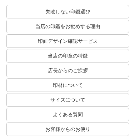
失敗しない印鑑選び
当店の印鑑をお勧めする理由
認印にオススメ！
認印は、書類上で誰が捺印したか、第三者にわかることも大切です。
従って、読みやすい書体を選ぶとよいでしょう。
印面デザイン確認サービス
もちろん、銀行印におすすめの書体でおつくりすることも可能です！
楷書系：
一画一画続けずに筆を離して書いた書体です。
当店の印章の特徴
最も読みやすい書体です。
店長からのご挨拶
印材について
行書系：
サイズについて
いくつかの続き書きがあるものが行書。
さらに崩して字形が変わるものが草書です。
よくある質問
お客様からのお便り