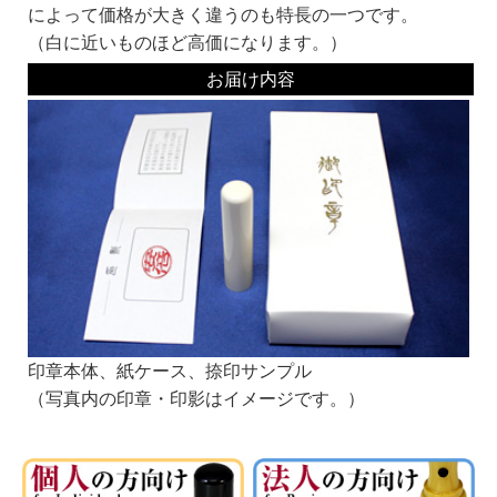
・彫刻の向き（縦書き・横書き）をお選びください。 ・彫刻文字 お名前をお入れ
によって価格が大きく違うのも特長の一つです。
ください。通常、姓か名のどちらかになります。（例：安部）
（白に近いものほど高価になります。）
■書体見本一覧：
同じ系統でも名前が違うものは作家が違います。それぞれ線の太さなどに個性があ
お届け内容
ります。
書体名の頭にKがついている書体は、当社オリジナルの書体です。
お好みの書体をみつけてくださいね。
銀行印にオススメ！
印鑑の文字の読みやすさより、偽造のしにくさや、風格を重視して選ぶとよいでし
ょう。
もちろん、認印におすすめの書体でおつくりすることも可能です！
篆書系：
印章用に特化した書体です。
中国最古の石刻の書体が起源といわれています。
印章本体、紙ケース、捺印サンプル
（写真内の印章・印影はイメージです。）
印相体：
実印によく使われる書体です。
開運印鑑などもこの系統の書体を使います。