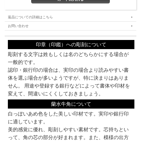
返品についての詳細はこちら
お問い合わせ
印章（印鑑）への彫刻について
★注目★
彫刻する文字は姓もしくは名のどちらかにする場合が
この認印（印鑑）は、
ビジネスに必須の
電子印鑑
プレゼント対象商品
です。
一般的です。
エクセルで作ったメールをPDFにしてメールで送付。なんて当たり前。そんな時に
必須の印影画像をプレゼント。
認印・銀行印の場合は、実印の場合より読みやすい書
こんな特典は、当店だけ!!
体を選ぶ場合が多いようですが、特に決まりはありま
どうせ買うなら、
今すぐ、京都光林堂で!!
※認印のみの提供となります。
せん。 用途や登録する銀行などによって書体や印材を
変えて、間違いにくくしておきましょう。
蘭水牛角について
書体・彫刻するお名前などをご記入の上、カートに入れてお買い上げの手続きをお
白っぽいあめ色をした美しい印材です。実印や銀行印
願いします。
なお、カートに入れただけではお買い上げにはなりませんので、ご安心ください。
に適しています。
美的感覚に優れ、彫刻しやすい素材です。芯持ちとい
■カートへの入力の方法について■
・書体をお選びください。
って、角の芯の部分が好まれます。また、模様の出方