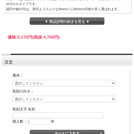
10.5ｍｍタイプです。
認印や銀行印は、実印より小ぶりな9mmから18mmの印材が良く選ばれます。
▼ 商品説明の続きを見る ▼
価格:
5,170円
(税抜 4,700円)
注文
印面デザイン確認が不要な場合の最短納期です。
書体：
彫刻の向き：
彫刻文字 名前:
購入数：
本