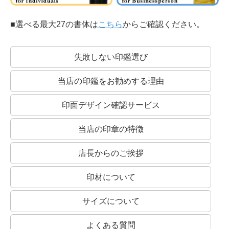
■選べる最大27の書体は
こちら
からご確認ください。
失敗しない印鑑選び
認印にオススメ！
認印は、書類上で誰が捺印したか、第三者にわかることも大切です。
従って、読みやすい書体を選ぶとよいでしょう。
当店の印鑑をお勧めする理由
もちろん、銀行印におすすめの書体でおつくりすることも可能です！
楷書系：
一画一画続けずに筆を離して書いた書体です。
印面デザイン確認サービス
最も読みやすい書体です。
当店の印章の特徴
店長からのご挨拶
行書系：
印材について
いくつかの続き書きがあるものが行書。
さらに崩して字形が変わるものが草書です。
サイズについて
よくある質問