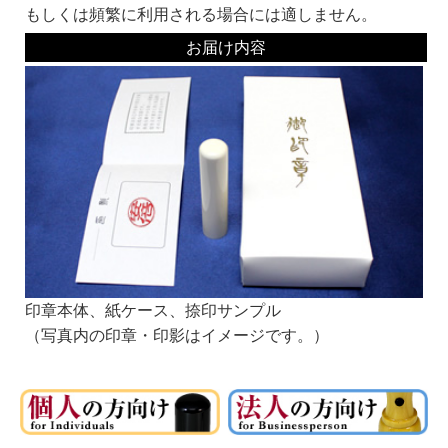
もしくは頻繁に利用される場合には適しません。
■書体見本一覧：
同じ系統でも名前が違うものは作家が違います。それぞれ線の太さなどに個性があ
お届け内容
ります。
書体名の頭にKがついている書体は、当社オリジナルの書体です。
お好みの書体をみつけてくださいね。
銀行印にオススメ！
印鑑の文字の読みやすさより、偽造のしにくさや、風格を重視して選ぶとよいでし
ょう。
もちろん、認印におすすめの書体でおつくりすることも可能です！
篆書系：
印章用に特化した書体です。
中国最古の石刻の書体が起源といわれています。
印章本体、紙ケース、捺印サンプル
（写真内の印章・印影はイメージです。）
印相体：
実印によく使われる書体です。
開運印鑑などもこの系統の書体を使います。