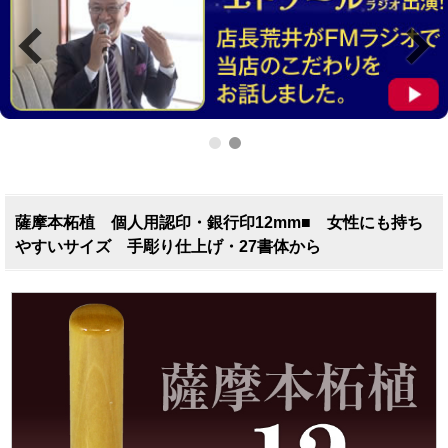
薩摩本柘植 個人用認印・銀行印12mm■ 女性にも持ち
やすいサイズ 手彫り仕上げ・27書体から