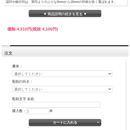
認印や銀行印は、実印より小ぶりな9mmから18mmの印材が良く選ばれます。
▼ 商品説明の続きを見る ▼
価格:
4,510円
(税抜 4,100円)
注文
印面デザイン確認が不要な場合の最短納期です。
書体：
彫刻の向き：
彫刻文字 名前:
購入数：
本