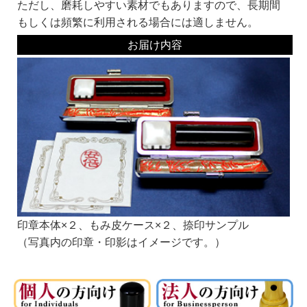
ただし、磨耗しやすい素材でもありますので、長期間
もしくは頻繁に利用される場合には適しません。
書体・彫刻するお名前などをご記入の上、カートに入れてお買い上げの手続きをお
お届け内容
願いします。
なお、カートに入れただけではお買い上げにはなりませんので、ご安心ください。
■カートへの入力の方法について■
・銀行印の書体をお選びください。
・認印の書体をお選びください。
・彫刻の向き（縦書き・横書き）をお選びください。
・彫刻文字 お名前をお入れください。
通常、銀行印や認印は、姓か名のどちらかになります。（例：安部）
■書体見本一覧：
同じ系統でも名前が違うものは作家が違います。それぞれ線の太さなどに個性があ
ります。
書体名の頭にKがついている書体は、当社オリジナルの書体です。
お好みの書体をみつけてくださいね。
印章本体×２、もみ皮ケース×２、捺印サンプル
銀行印にオススメ！
（写真内の印章・印影はイメージです。）
印鑑の文字の読みやすさより、偽造のしにくさや、風格を重視して選ぶとよいでし
ょう。
篆書系：
印章用に特化した書体です。
中国最古の石刻の書体が起源といわれています。