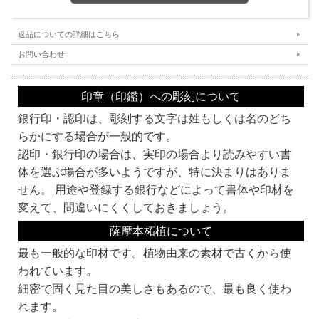
認印13.5mm
<37%OFF>
※セールなどで価格が変更する場合があります。
返品についての詳細はこちら
カートに設定された価格を優先とします。
お問い合わせ
ご希望のサイズを決めて、購入フォームの『サイズ選択』にてお選びください。当
店でご用意しておりますサイズは、価格表の通りです。
一般的に、
細身（小さめ）の印鑑は、エレガントなイメージを。
印章（印鑑）への彫刻について
太め（大きめ）の印鑑は、貫禄や頼りがいのあるイメージを。
銀行印・認印は、彫刻する文字は姓もしくは名のどち
相手に与えます。
特に女性の場合は、太い印章（印鑑）が。男性の場合は、細い印章（印鑑）が手の
らかにする場合が一般的です。
大きさの影響で少し持ちにくい場合もあります。
認印・銀行印の場合は、実印の場合より読みやすい書
※性別と各サイズのイメージは、
『サイズについて』
でも詳しくご紹介していま
す。
体を選ぶ場合が多いようですが、特に決まりはありま
せん。 用途や登録する銀行などによって書体や印材を
変えて、間違いにくくしておきましょう。
薩摩本柘植について
★注目★
この認印（印鑑）は、
ビジネスに必須の
電子印鑑
プレゼント対象商品
です。
最も一般的な印材です。植物由来の素材で古くから使
エクセルで作ったメールをPDFにしてメールで送付。なんて当たり前。そんな時に
必須の印影画像をプレゼント。
われています。
こんな特典は、当店だけ!!
細密で固く見た目の美しさもあるので、最も良く使わ
どうせ買うなら、
今すぐ、京都光林堂で!!
れます。
※認印のみの提供となります。