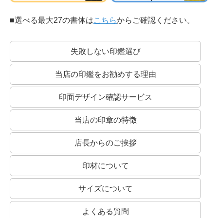
■選べる最大27の書体は
こちら
からご確認ください。
失敗しない印鑑選び
印相体：
実印によく使われる書体です。
当店の印鑑をお勧めする理由
開運印鑑などもこの系統の書体を使います。
印面デザイン確認サービス
当店の印章の特徴
店長からのご挨拶
認印にオススメ！
認印は、書類上で誰が捺印したか、第三者にわかることも大切です。
従って、読みやすい書体を選ぶとよいでしょう。
印材について
もちろん、銀行印におすすめの書体でおつくりすることも可能です！
楷書系：
一画一画続けずに筆を離して書いた書体です。
サイズについて
最も読みやすい書体です。
よくある質問