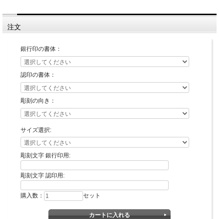
注文
銀行印の書体：
認印の書体：
彫刻の向き：
サイズ選択:
7,018円
<27%OFF>
■サイズ別価格表
彫刻文字 銀行印用:
単品合計:
8,360円
銀行印12mm
5,977円
認印10.5mm
彫刻文字 認印用:
<28%OFF>
銀行印13.5mm
購入数：
セット
認印12mm
単品合計:
11,220円
銀行印15mm
7,046円