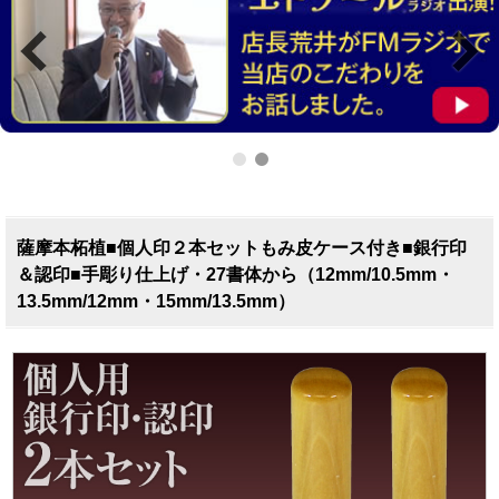
薩摩本柘植■個人印２本セットもみ皮ケース付き■銀行印
＆認印■手彫り仕上げ・27書体から（12mm/10.5mm・
13.5mm/12mm・15mm/13.5mm）