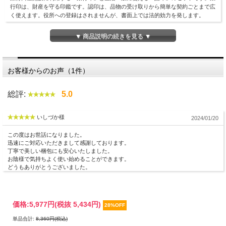
行印は、財産を守る印鑑です。認印は、品物の受け取りから簡単な契約ごとまで広
く使えます。役所への登録はされませんが、書面上では法的効力を発します。
▼ 商品説明の続きを見る ▼
お客様からのお声（1件）
総評:
5.0
いしづか様
2024/01/20
この度はお世話になりました。
迅速にご対応いただきまして感謝しております。
丁寧で美しい梱包にも安心いたしました。
お陰様で気持ちよく使い始めることができます。
印面デザイン確認が不要な場合の最短納期です。
どうもありがとうございました。
価格:
5,977円
(税抜 5,434円)
28%OFF
単品合計:
8,360円(税込)