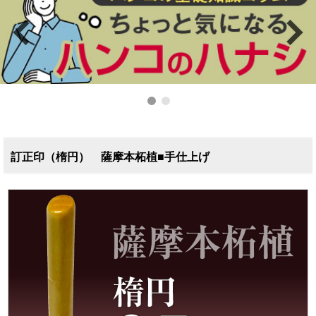
訂正印（楕円） 薩摩本柘植■手仕上げ