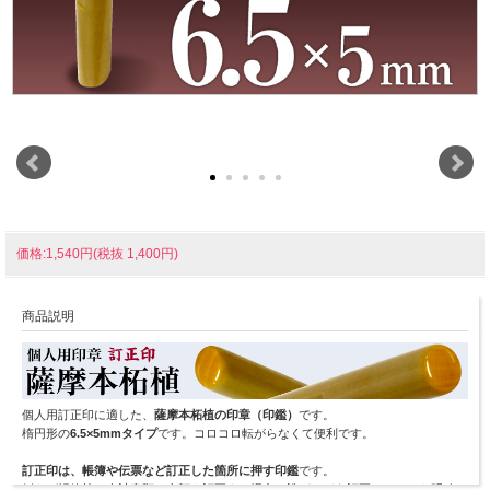
価格:1,540円(税抜 1,400円)
商品説明
個人用訂正印に適した、
薩摩本柘植の印章（印鑑）
です。
楕円形の
6.5×5mmタイプ
です。コロコロ転がらなくて便利です。
訂正印は、帳簿や伝票など訂正した箇所に押す印鑑
です。
例えば帳簿等の会計書類の金額を訂正する場合、誰が、どう訂正したのかを明確に