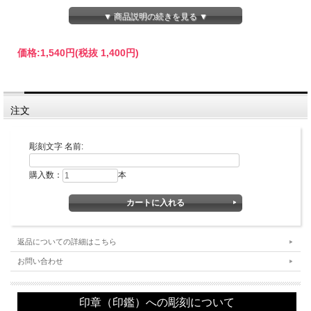
し、 その責任の所在を明らかにする必要があります。
▼ 商品説明の続きを見る ▼
訂正箇所に二重線を引き、横の余白に訂正文を入れた後、訂正者個人の訂正印を捺
印します。従って、訂正印として作成される のは、個人名の印鑑となります。
なお、契約書などの捺印書類の訂正は、原則として両者の契約印をもって行いま
価格:
1,540円
(税抜 1,400円)
す。
サイズが小さいので、お子様用にとお求めの方もいらっしゃいます。
注文
彫刻文字 名前:
購入数：
本
書体・彫刻するお名前などをご記入の上、カートに入れてお買い上げの手続きをお
願いします。
なお、カートに入れただけではお買い上げにはなりませんので、ご安心ください。
返品についての詳細はこちら
■書体見本一覧：
お問い合わせ
印章（印鑑）への彫刻について