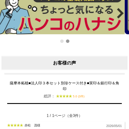
お客様の声
薩摩本柘植■法人印３本セット別珍ケース付き■実印＆銀行印＆角
印
総評：
5.0 (3件)
1 / 1ページ（全3件）
赤松 茂様
2026/05/01