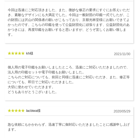
今回は迅速にご対応頂きました、また、微妙な修正の要求にすぐにお答えいただ
き、素敵なデザインにも大満足でした。今回は一般財団の印鑑一式でしたが、こ
の財団には沢山の関係者の願いがこもっており、京都光林堂様にお願いできてよ
かったのです、こちらの印鑑を使って公益財団化に頑張ります、公益財団化のあ
かつきには、再度印鑑をお願いすると思いますが、どうぞ宜しくお願い致しま
す。
kh様
2021/11/30
個人用の電子印鑑をお願いしましたところ、迅速にご対応いただきましたので、
法人用の印鑑セットや電子印鑑もお願いしました。
こちらのご対応についても、前回と同様に迅速にご対応いただき、また、修正等
についても、即日でご対応いただきました。
大切に使わせていただきます。
どうもありがとうございました。
lacbiwa様
2020/05/29
急な依頼にもかかわらず、迅速丁寧に御対応いただきましたことに感謝申し上げ
ます。