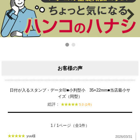
お客様の声
日付が入るスタンプ・データ印■小判型小 35×22mm■当店最小サ
イズ（同型）
総評：
5.0 (1件)
1 / 1ページ（全1件）
yuu様
2026/03/31