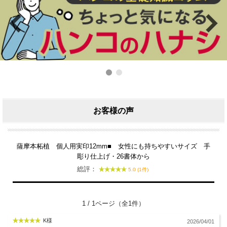
お客様の声
薩摩本柘植 個人用実印12mm■ 女性にも持ちやすいサイズ 手
彫り仕上げ・26書体から
総評：
5.0 (1件)
1 / 1ページ（全1件）
K様
2026/04/01