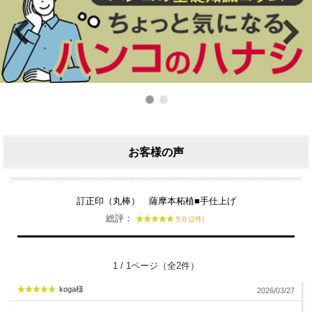
お客様の声
訂正印（丸棒） 薩摩本柘植■手仕上げ
総評：
5.0 (2件)
1 / 1ページ（全2件）
koga様
2026/03/27