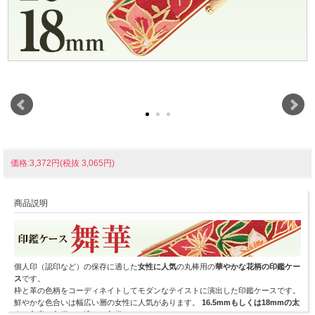
価格:3,372円(税抜 3,065円)
商品説明
個人印（認印など）の保存に適した
女性に人気
の丸棒用の
華やかな花柄の印鑑ケー
ス
です。
枠と革の色柄をコーディネイトしてモダンなテイストに演出した印鑑ケースです。
鮮やかな色合いは幅広い層の女性に人気があります。
16.5mmもしくは18mmの太
さ
の印章（印鑑）に適した印鑑ケースです。