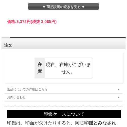
▼ 商品説明の続きを見る ▼
デザインは、４種類からお選びいただけます。
価格:
3,372円
(税抜 3,065円)
注文
蓋の裏には、気品のある朱色に竹の模様が刺繍され、印章（印鑑）側は、傷がつき
在
現在、在庫がございま
にくい起毛仕上げとなっています。
持参時に便利な朱肉付き。
庫
せん。
※生地の採用箇所により、柄などが見本とずれる場合があります。
お持ちの印章（印鑑）のサイズにあったものをお選びいただいて、カートに入れて
返品についての詳細はこちら
ください。
お問い合わせ
なお、カートに入れただけではお買い上げにはなりませんので、ご安心ください。
印鑑ケースについて
印鑑は、印面が欠けたりすると、
同じ印鑑とみなされ