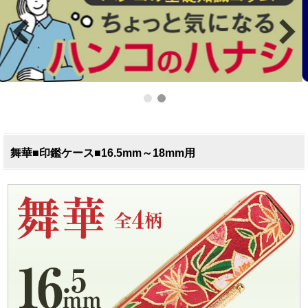
舞華■印鑑ケース■16.5mm～18mm用