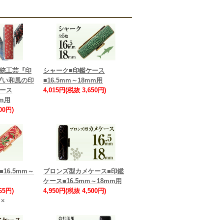
伝統工芸『印
シャーク■印鑑ケース
ブい和風の印
■16.5mm～18mm用
ケース
4,015円(税抜 3,650円)
mm用
00円)
16.5mm～
ブロンズ型カメケース■印鑑
ケース■16.5mm～18mm用
65円)
4,950円(税抜 4,500円)
×