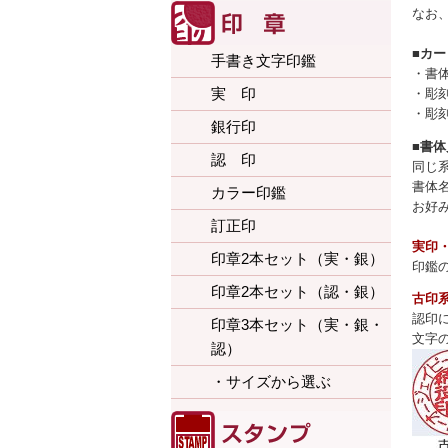
なお
■カ
手書き文字印鑑
・書
実 印
・彫
・彫
銀行印
■書
認 印
同じ
書体
カラー印鑑
お好
訂正印
実印
印章2本セット（実・銀）
印鑑
印章2本セット（認・銀）
古印
認印
印章3本セット（実・銀・
文字
認）
・サイズから選ぶ