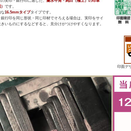
様の実印・銀行印に適した、
蘭水牛角・純白（極上）の印章
鑑）
です。
的な
16.5mmタイプ
タイプです。
・銀行印を同じ形状・同じ印材でそろえる場合は、実印をサイ
大きいものにするなどすると、見分けがつけやすくなります。
印面デ