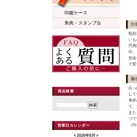
印鑑ケース
朱肉・スタンプ台
印
彫刻
いも
円周
印」
別名
で変
蘭
白っ
商品検索
して
美的
て、
また
つで
（白
営業日カレンダー
＜
2026年8月
＞