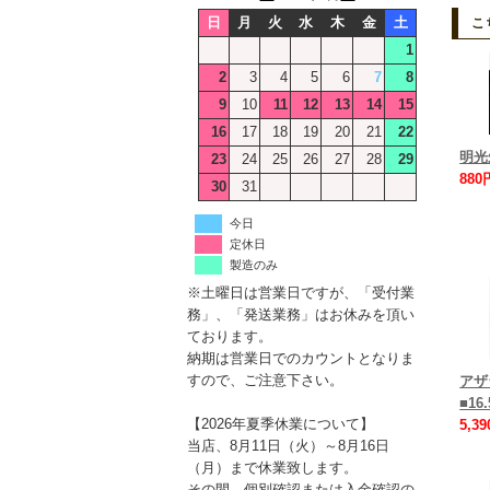
日
月
火
水
木
金
土
こ
1
2
3
4
5
6
7
8
9
10
11
12
13
14
15
16
17
18
19
20
21
22
明光
23
24
25
26
27
28
29
880
30
31
今日
定休日
製造のみ
※土曜日は営業日ですが、「受付業
務」、「発送業務」はお休みを頂い
ております。
納期は営業日でのカウントとなりま
すので、ご注意下さい。
アザ
■1
【2026年夏季休業について】
5,3
当店、8月11日（火）～8月16日
（月）まで休業致します。
その間、個別確認または入金確認の