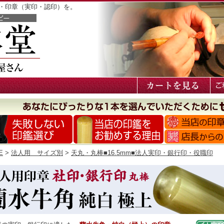
鑑・印章（実印・認印）を。
E
>
法人用 サイズ別
>
天丸・丸棒■16.5mm■法人実印・銀行印・役職印