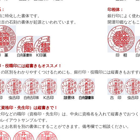
系：
印相体：
用に特化した書体です。
銀行印によく使わ
最古の石刻の書体が起源といわれています。
開運印鑑などもこ
印・役職印には縦書きもオススメ！
との区別をわかりやすくつけるためにも、銀行印・役職印には縦書きもおすす
（資格印・先生印）は縦書きで！
士印などの職印（資格印・先生印）は、中央に資格名を入れて縦書きでおつく
のレイアウトサンプルです。
名とお名前を別の書体にすることができます。備考欄でご相談ください。