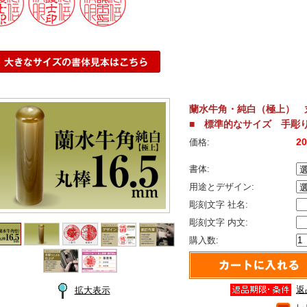
蘭水牛角・純白（極上） 丸
■ 標準的なサイズ 手彫り
2
価格:
書体:
用途とデザイン:
彫刻文字 社名:
彫刻文字 内文:
購入数:
返
拡大表示