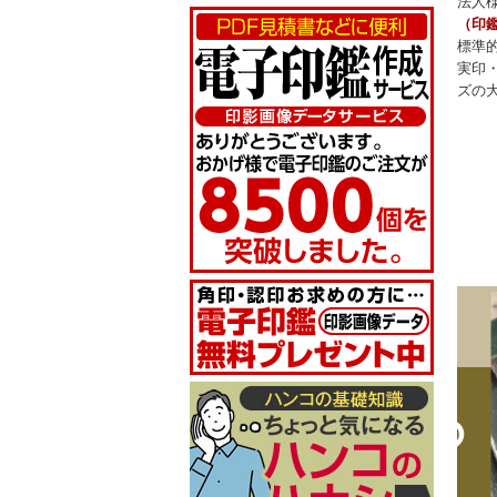
法人
（印
標準
実印
ズの