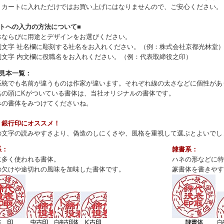
、カートに入れただけではお買い上げにはなりませんので、ご安心ください。
ートへの入力の方法について■
体ならびに用途とデザインをお選びください。
刻文字 社名欄に彫刻する社名をお入れください。（例：株式会社京都光林堂
刻文字 内文欄に役職名をお入れください。（例：代表取締役之印）
体見本一覧：
系統でも名前が違うものは作家が違います。それぞれ線の太さなどに個性があ
名の頭にKがついている書体は、当社オリジナルの書体です。
みの書体をみつけてくださいね。
・銀行印にオススメ！
の文字の読みやすさより、偽造のしにくさや、風格を重視して選ぶとよいでし
系：
隷書系：
に多く使われる書体。
ハネの形などに特
の欠けや途切れの風味を加味した書体です。
篆書体を書きやす