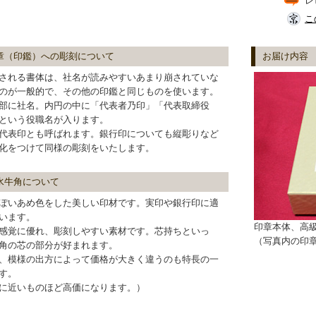
レ
こ
章（印鑑）への彫刻について
お届け内容
される書体は、社名が読みやすいあまり崩されていな
のが一般的で、その他の印鑑と同じものを使います。
部に社名。内円の中に「代表者乃印」「代表取締役
という役職名が入ります。
代表印とも呼ばれます。銀行印についても縦彫りなど
化をつけて同様の彫刻をいたします。
水牛角について
ぽいあめ色をした美しい印材です。実印や銀行印に適
います。
印章本体、高
感覚に優れ、彫刻しやすい素材です。芯持ちといっ
（写真内の印
角の芯の部分が好まれます。
、模様の出方によって価格が大きく違うのも特長の一
す。
に近いものほど高価になります。）