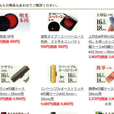
ちらの商品もあわせてご検討ください。
朱肉 50号
速乾タイプ！スーパーエース
上印伝■甲州の
円(税抜 800円)
朱肉 ３０号＆コンパクト
伝』を使ったシ
550円(税抜 500円)
鑑ケース■印鑑
■16.5mm～18
3,960円(税抜 3,6
ラシ■印鑑ケース
リバーシブルオーストリッチ
舞華■印鑑ケース■
6.5mm～18mm用
■印鑑ケース■16.5mm～
18mm用
90円(税抜 4,900円)
18mm用
3,372円(税抜 3,0
9,680円(税抜 8,800円)
在庫 