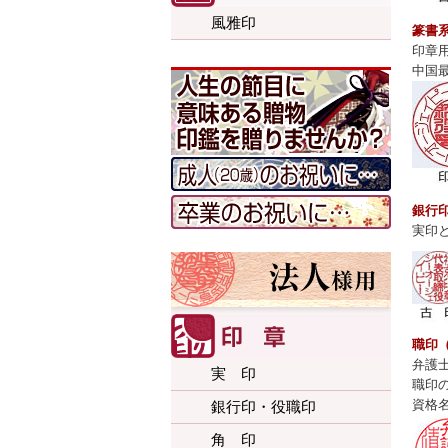
風雅印
篆書
印章
中国
銀行
実印
職印
弁護
実 印
職印
資格
銀行印・役職印
角 印