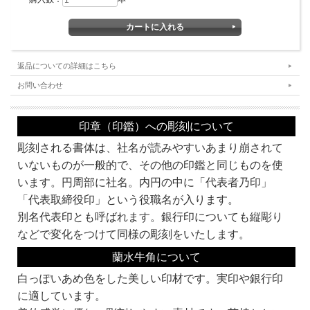
返品についての詳細はこちら
お問い合わせ
印章（印鑑）への彫刻について
書体・彫刻するお名前などをご記入の上、カートに入れてお買い上げの手続きをお
彫刻される書体は、社名が読みやすいあまり崩されて
願いします。
なお、カートに入れただけではお買い上げにはなりませんので、ご安心ください。
いないものが一般的で、その他の印鑑と同じものを使
います。円周部に社名。内円の中に「代表者乃印」
■カートへの入力の方法について■
・書体ならびに用途とデザインをお選びください。
「代表取締役印」という役職名が入ります。
・彫刻文字 社名欄に彫刻する社名をお入れください。（例：株式会社京都光林
別名代表印とも呼ばれます。銀行印についても縦彫り
堂）
・彫刻文字 内文欄に役職名をお入れください。（例：代表取締役之印）
などで変化をつけて同様の彫刻をいたします。
■書体見本一覧：
蘭水牛角について
同じ系統でも名前が違うものは作家が違います。それぞれ線の太さなどに個性があ
ります。
白っぽいあめ色をした美しい印材です。実印や銀行印
書体名の頭にKがついている書体は、当社オリジナルの書体です。
に適しています。
お好みの書体をみつけてくださいね。