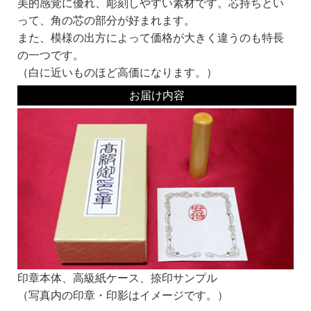
美的感覚に優れ、彫刻しやすい素材です。芯持ちとい
実印・銀行印にオススメ！
って、角の芯の部分が好まれます。
印鑑の文字の読みやすさより、偽造のしにくさや、風格を重視して選ぶとよいでし
また、模様の出方によって価格が大きく違うのも特長
ょう。
の一つです。
古印系：
認印に多く使われる書体。
（白に近いものほど高価になります。）
文字の欠けや途切れの風味を加味した書体です。
お届け内容
隷書系：
ハネの形などに特徴がある書体です。
篆書体を書きやすくしたものとも言われます。
印章本体、高級紙ケース、捺印サンプル
篆書系：
印章用に特化した書体です。
（写真内の印章・印影はイメージです。）
中国最古の石刻の書体が起源といわれています。