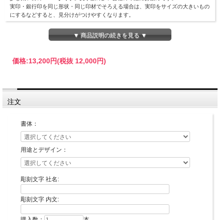
実印・銀行印を同じ形状・同じ印材でそろえる場合は、実印をサイズの大きいもの
にするなどすると、見分けがつけやすくなります。
▼ 商品説明の続きを見る ▼
価格:
13,200円
(税抜 12,000円)
注文
印面デザイン確認が不要な場合の最短納期です。
書体：
用途とデザイン：
彫刻文字 社名:
彫刻文字 内文:
購入数：
本