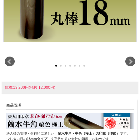
価格:13,200円(税抜 12,000円)
商品説明
法人様の実印・銀行印に適した、
蘭水牛角・中色（極上）の印章（印鑑）
です。
少し太い目の
18mmタイプ
。文字数の多い会社の印鑑にお勧めです。