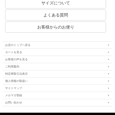
サイズについて
職印（資格印・先生印）は縦書きで！
弁護士印などの職印（資格印・先生印）は、中央に資格名を入れて縦書きでおつく
よくある質問
りいたします。
職印のレイアウトサンプルです。
資格名とお名前を別の書体にすることができます。備考欄でご相談ください。
お客様からのお便り
お店のトップへ戻る
カートを見る
お客様の声を見る
ご利用案内
特定商取引法表示
個人情報の取扱い
サイトマップ
メルマガ登録
お問い合わせ