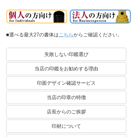
■選べる最大27の書体は
こちら
からご確認ください。
印相体：
銀行印によく使われる書体です。
開運印鑑などもこの系統の書体を使います。
失敗しない印鑑選び
当店の印鑑をお勧めする理由
印面デザイン確認サービス
銀行印・役職印には縦書きもオススメ！
実印との区別をわかりやすくつけるためにも、銀行印・役職印には縦書きもおすす
めします。
当店の印章の特徴
店長からのご挨拶
印材について