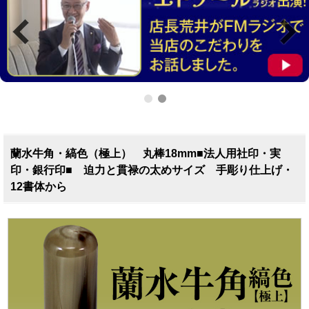
蘭水牛角・縞色（極上） 丸棒18mm■法人用社印・実
印・銀行印■ 迫力と貫禄の太めサイズ 手彫り仕上げ・
12書体から