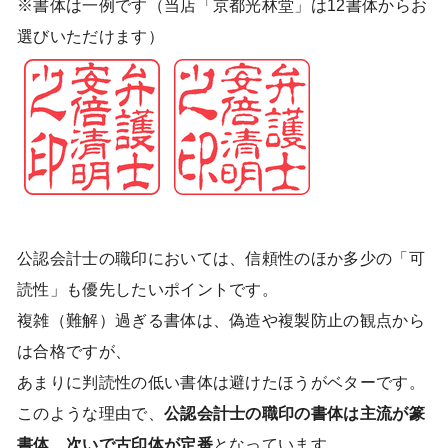
※書体は一例です
（当店「京都光林堂」は12書体からお
選びいただけます）
公認会計士の職印においては、信頼性のほか多少の「可
読性」も優先したいポイントです。
複雑（難解）過ぎる書体は、偽造や複製防止の観点から
は合格ですが、
あまりに判読性の低い書体は避けたほうがベターです。
このような理由で、
公認会計士の職印の書体は主流が篆
書体、次いで古印体が定番
となっています。