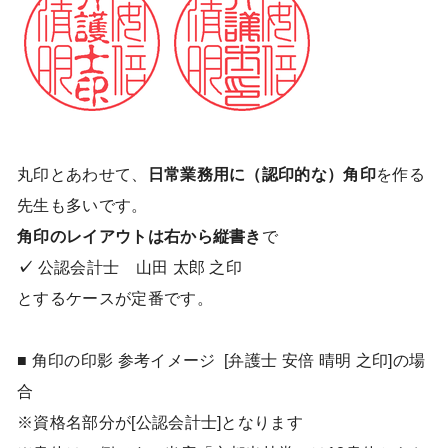
丸印とあわせて、
日常業務用に（認印的な）角印
を作る
先生も多いです。
角印のレイアウトは右から縦書き
で
✓
公認会計
士
山田 太郎 之印
とするケースが定番です。
■ 角印の印影 参考イメージ [弁護士 安倍 晴明 之印]の場
合
※資格名部分が[公認会計士]となります