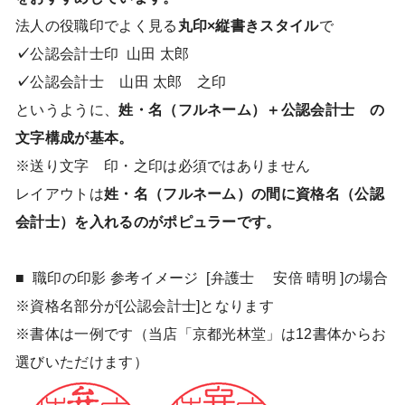
法人の役職印でよく見る
丸印×縦書きスタイル
で
✓
公認会計士印 山田 太郎
✓
公認会計士 山田 太郎 之印
というように、
姓・名（フルネーム）＋公認会計士 の
文字構成が基本。
※送り文字 印・之印は必須ではありません
レイアウトは
姓・名（フルネーム）の間に資格名（公認
会計士）を入れるのがポピュラーです。
■ 職印の印影 参考イメージ [弁護士 安倍 晴明 ]の場合
※資格名部分が[公認会計士]となります
※書体は一例です
（当店「京都光林堂」は12書体からお
選びいただけます）