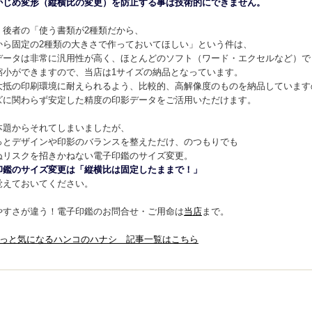
かじめ変形（縦横比の変更）を防止する事は技術的にできません。
、後者の「使う書類が2種類だから、
から固定の2種類の大きさで作っておいてほしい」という件は、
データは非常に汎用性が高く、ほとんどのソフト（ワード・エクセルなど）で
縮小ができますので、当店は1サイズの納品となっています。
大抵の印刷環境に耐えられるよう、比較的、高解像度のものを納品しています
ズに関わらず安定した精度の印影データをご活用いただけます。
本題からそれてしまいましたが、
っとデザインや印影のバランスを整えただけ、のつもりでも
ぬリスクを招きかねない電子印鑑のサイズ変更。
印鑑のサイズ変更は「縦横比は固定したままで！」
覚えておいてください。
やすさが違う！電子印鑑のお問合せ・ご用命は
当店
まで。
ょっと気になるハンコのハナシ 記事一覧はこちら