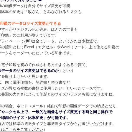
影の画像データは自分でサイズ変更が可能
横比率の変更は「改ざん」とみなされるリスクも
印鑑のデータはサイズ変更ができる
中すっかりデジタル化が進み、はんこの世界も
子印鑑」のご利用が増えています。
プライベートで押印は全てデータ、というかたは少数派で、
の認印としてExcel（エクセル）やWord（ワード）上で使える印鑑の
データをオーダーいただいている印象です。
は電子印鑑を初めて作成される方のよくあるご質問、
影データのサイズ変更はできるのか」
という
マを取り上げたいと思います。
ば、同じ電子印鑑を、契約書と領収書など
イズが異なる複数の書類に使用したい」といったケースです。
に書類の大きさによって印影とのサイズバランスも気になりますね。
印の場合、ネット（メール）経由で印影の画像データでの納品となり、
ドやエクセル上で、一般的な画像をサイズ変更する時と同じ操作で
子印鑑のサイズ・比率変更」が可能です。
当店では標準の透過タイプと非透過タイプからお選びいただけます。
くはこちらをご覧ください
）