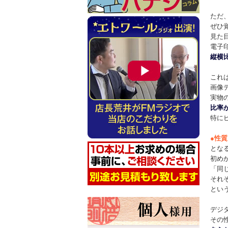
ただ
ぜひ
見た
電子
縦横
これ
画像
実物
比率
特に
●
性質
とな
初め
「同
それ
とい
デジ
その