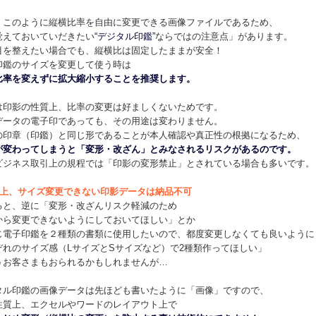
、このように縦横比率を自由に変更できる画像ファイルであるため、
覚えておいていだきたい
“デジタル印鑑”
ならではの注意点」があります。
目を整えたい場合でも、縦横比は固定したままが安全！
印鑑のサイズを変更して使う時は
比率を変えずに拡大縮小することを推奨します。
は印影の性質上、比率の変更は好ましくないためです。
データの電子印であっても、その用途は変わりません。
の印章（印鑑）と同じ形であることが本人確認や真正性の根拠になるため、
が変わってしまうと「変形・改ざん」とみなされるリスクがあるのです。
ビジネス取引上の規程では「印影の変形禁止」とされている場合も多いです。
上、サイズ変更できない印影データは納品不可
ると、逆に「変形・改ざんリスク軽減のため
から変更できないようにしておいてほしい」とか
じ電子印鑑を２種類の書類に使用したいので、都度変更しなくても良いように
ぞれのサイズ感（LサイズとSサイズなど）で2種類作ってほしい」
うお客さまもおられるかもしれませんが…
タル印鑑の画像データは先ほども書いたように「画像」ですので、
性質上、エクセルやワードのレイアウト上で