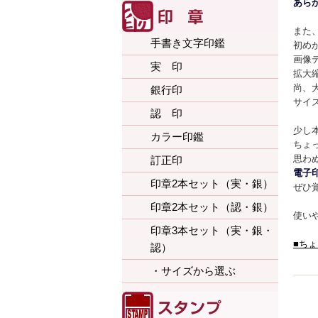
あら
また
手書き文字印鑑
初め
画像
実 印
拡大
尚、
銀行印
サイ
認 印
少し
カラー印鑑
ちょ
思わ
訂正印
電子
印章2本セット（実・銀）
ぜひ
印章2本セット（認・銀）
使い
印章3本セット（実・銀・
■ち
認）
・サイズから選ぶ