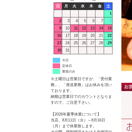
日
月
火
水
木
金
土
1
2
3
4
5
6
7
8
9
10
11
12
13
14
15
16
17
18
19
20
21
22
23
24
25
26
27
28
29
30
31
今日
定休日
製造のみ
※土曜日は営業日ですが、「受付業
務」、「発送業務」はお休みを頂い
ております。
納期は営業日でのカウントとなりま
すので、ご注意下さい。
【2026年夏季休業について】
当店、8月11日（火）～8月16日
（月）まで休業致します。
その間、個別確認または入金確認の