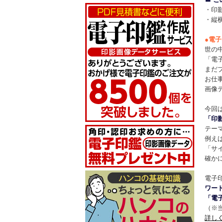
・印
・縦
●
電子
世の
「電
まだ
お仕事
画像
今回
「印
テー
例え
「サ
確か
電子
ワー
「電
（※
詳し