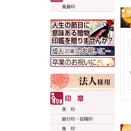
風雅印
実 印
銀行印・役職印
角 印