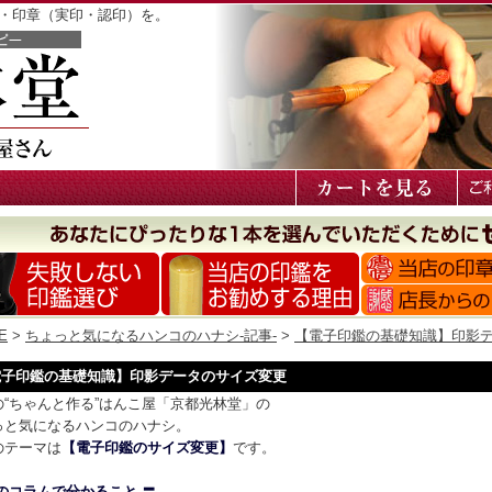
鑑・印章（実印・認印）を。
E
>
ちょっと気になるハンコのハナシ-記事-
>
【電子印鑑の基礎知識】印影
電子印鑑の基礎知識】印影データのサイズ変更
の“ちゃんと作る”はんこ屋「京都光林堂」の
っと気になるハンコのハナシ。
のテーマは
【電子印鑑のサイズ変更】
です。
このコラムで分かること 〓