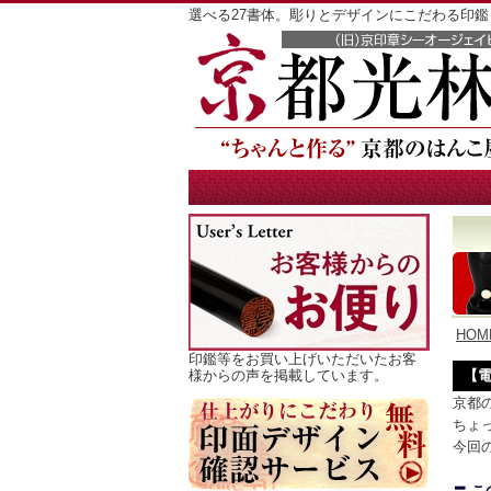
選べる27書体。彫りとデザインにこだわる印
HOM
印鑑等をお買い上げいただいたお客
様からの声を掲載しています。
【
京都
ちょ
今回
〓 